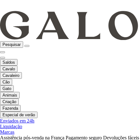
Pesquisar
Saldos
Cavalo
Cavaleiro
Cão
Gato
Animais
Criação
Fazenda
Especial de verão
Enviados em 24h
Liquidação
Marcas
Assistência pós-venda na França
Pagamento seguro
Devoluções fáceis