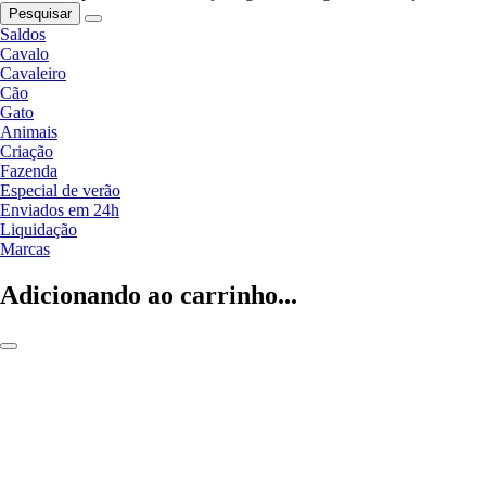
Pesquisar
Saldos
Cavalo
Cavaleiro
Cão
Gato
Animais
Criação
Fazenda
Especial de verão
Enviados em 24h
Liquidação
Marcas
Adicionando ao carrinho...