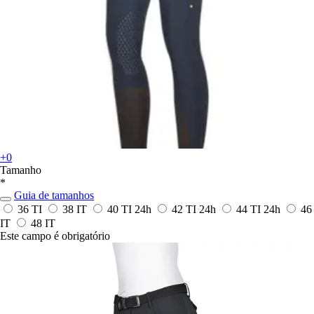
+0
Tamanho
*
Guia de tamanhos
36 TI
38 IT
40 TI
24h
42 TI
24h
44 TI
24h
46
IT
48 IT
Este campo é obrigatório