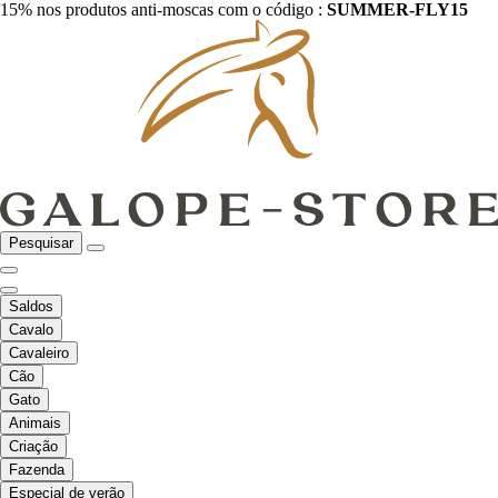
15% nos produtos anti-moscas com o código :
SUMMER-FLY15
Pesquisar
Saldos
Cavalo
Cavaleiro
Cão
Gato
Animais
Criação
Fazenda
Especial de verão