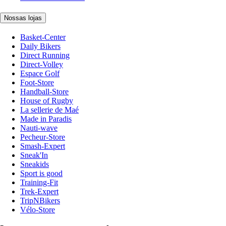
Nossas lojas
Basket-Center
Daily Bikers
Direct Running
Direct-Volley
Espace Golf
Foot-Store
Handball-Store
House of Rugby
La sellerie de Maé
Made in Paradis
Nauti-wave
Pecheur-Store
Smash-Expert
Sneak'In
Sneakids
Sport is good
Training-Fit
Trek-Expert
TripNBikers
Vélo-Store