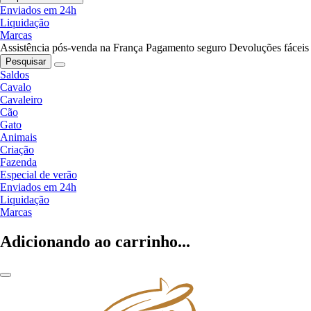
Enviados em 24h
Liquidação
Marcas
Assistência pós-venda na França
Pagamento seguro
Devoluções fáceis
Pesquisar
Saldos
Cavalo
Cavaleiro
Cão
Gato
Animais
Criação
Fazenda
Especial de verão
Enviados em 24h
Liquidação
Marcas
Adicionando ao carrinho...