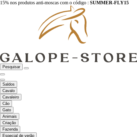
15% nos produtos anti-moscas com o código :
SUMMER-FLY15
Pesquisar
Saldos
Cavalo
Cavaleiro
Cão
Gato
Animais
Criação
Fazenda
Especial de verão