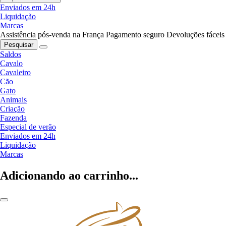
Enviados em 24h
Liquidação
Marcas
Assistência pós-venda na França
Pagamento seguro
Devoluções fáceis
Pesquisar
Saldos
Cavalo
Cavaleiro
Cão
Gato
Animais
Criação
Fazenda
Especial de verão
Enviados em 24h
Liquidação
Marcas
Adicionando ao carrinho...