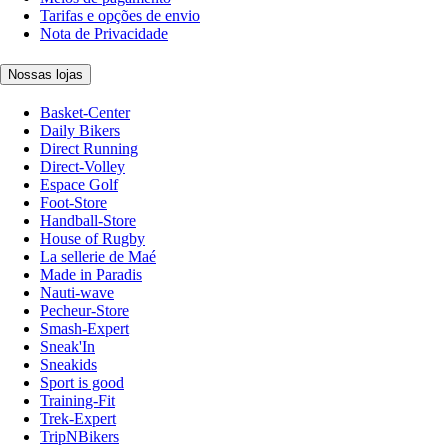
Tarifas e opções de envio
Nota de Privacidade
Nossas lojas
Basket-Center
Daily Bikers
Direct Running
Direct-Volley
Espace Golf
Foot-Store
Handball-Store
House of Rugby
La sellerie de Maé
Made in Paradis
Nauti-wave
Pecheur-Store
Smash-Expert
Sneak'In
Sneakids
Sport is good
Training-Fit
Trek-Expert
TripNBikers