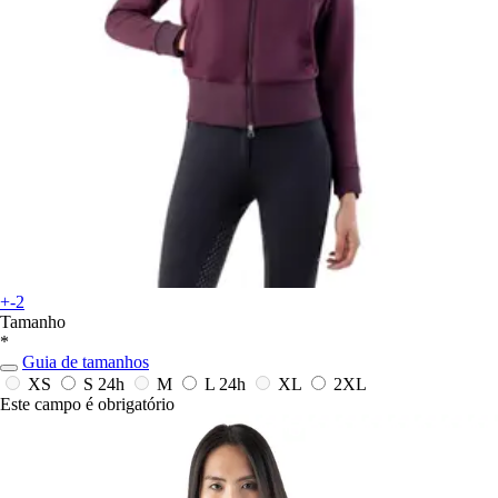
+-2
Tamanho
*
Guia de tamanhos
XS
S
24h
M
L
24h
XL
2XL
Este campo é obrigatório