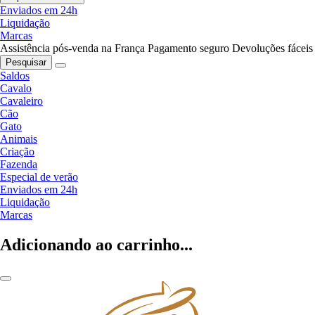
Enviados em 24h
Liquidação
Marcas
Assistência pós-venda na França
Pagamento seguro
Devoluções fáceis
Pesquisar
Saldos
Cavalo
Cavaleiro
Cão
Gato
Animais
Criação
Fazenda
Especial de verão
Enviados em 24h
Liquidação
Marcas
Adicionando ao carrinho...