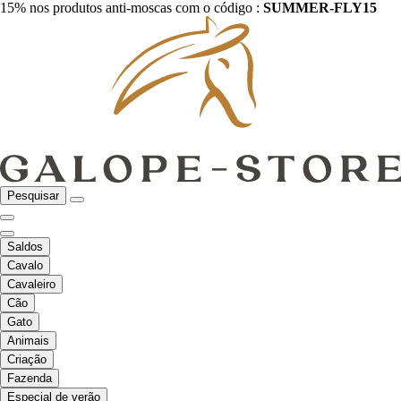
15% nos produtos anti-moscas com o código :
SUMMER-FLY15
Pesquisar
Saldos
Cavalo
Cavaleiro
Cão
Gato
Animais
Criação
Fazenda
Especial de verão