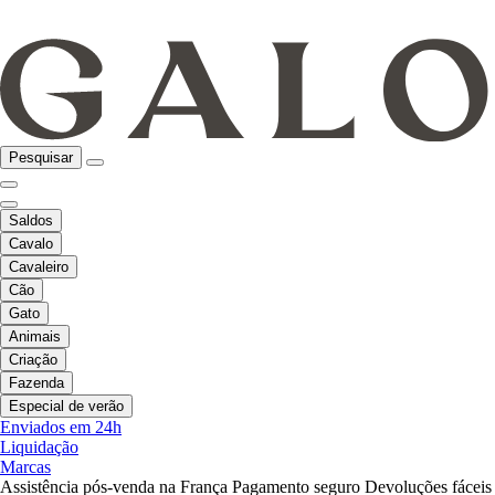
Pesquisar
Saldos
Cavalo
Cavaleiro
Cão
Gato
Animais
Criação
Fazenda
Especial de verão
Enviados em 24h
Liquidação
Marcas
Assistência pós-venda na França
Pagamento seguro
Devoluções fáceis