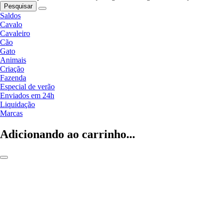
Pesquisar
Saldos
Cavalo
Cavaleiro
Cão
Gato
Animais
Criação
Fazenda
Especial de verão
Enviados em 24h
Liquidação
Marcas
Adicionando ao carrinho...