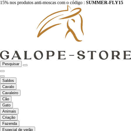
15% nos produtos anti-moscas com o código :
SUMMER-FLY15
Pesquisar
Saldos
Cavalo
Cavaleiro
Cão
Gato
Animais
Criação
Fazenda
Especial de verão