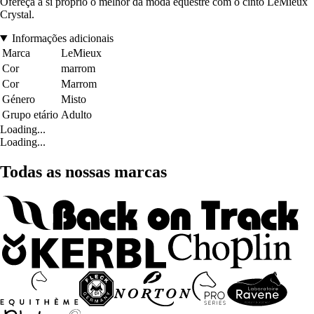
Ofereça a si próprio o melhor da moda equestre com o cinto LeMieux
Crystal.
Informações adicionais
Marca
LeMieux
Cor
marrom
Cor
Marrom
Género
Misto
Grupo etário
Adulto
Loading...
Loading...
Todas as nossas marcas