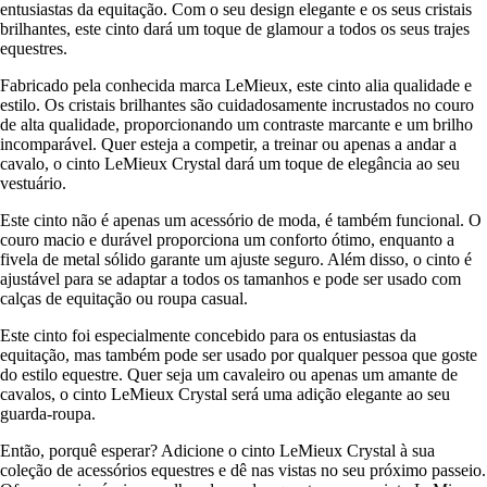
entusiastas da equitação. Com o seu design elegante e os seus cristais
brilhantes, este cinto dará um toque de glamour a todos os seus trajes
equestres.
Fabricado pela conhecida marca LeMieux, este cinto alia qualidade e
estilo. Os cristais brilhantes são cuidadosamente incrustados no couro
de alta qualidade, proporcionando um contraste marcante e um brilho
incomparável. Quer esteja a competir, a treinar ou apenas a andar a
cavalo, o cinto LeMieux Crystal dará um toque de elegância ao seu
vestuário.
Este cinto não é apenas um acessório de moda, é também funcional. O
couro macio e durável proporciona um conforto ótimo, enquanto a
fivela de metal sólido garante um ajuste seguro. Além disso, o cinto é
ajustável para se adaptar a todos os tamanhos e pode ser usado com
calças de equitação ou roupa casual.
Este cinto foi especialmente concebido para os entusiastas da
equitação, mas também pode ser usado por qualquer pessoa que goste
do estilo equestre. Quer seja um cavaleiro ou apenas um amante de
cavalos, o cinto LeMieux Crystal será uma adição elegante ao seu
guarda-roupa.
Então, porquê esperar? Adicione o cinto LeMieux Crystal à sua
coleção de acessórios equestres e dê nas vistas no seu próximo passeio.