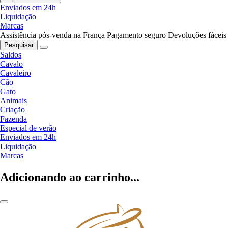
Enviados em 24h
Liquidação
Marcas
Assistência pós-venda na França
Pagamento seguro
Devoluções fáceis
Pesquisar
Saldos
Cavalo
Cavaleiro
Cão
Gato
Animais
Criação
Fazenda
Especial de verão
Enviados em 24h
Liquidação
Marcas
Adicionando ao carrinho...