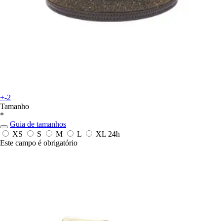
+-2
Tamanho
*
Guia de tamanhos
XS
S
M
L
XL
24h
Este campo é obrigatório