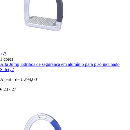
+-3
1 cores
Alfa Jump
Estribos de segurança em alumínio para piso inclinado
Safety2
A partir de
€ 294,00
€ 237,27