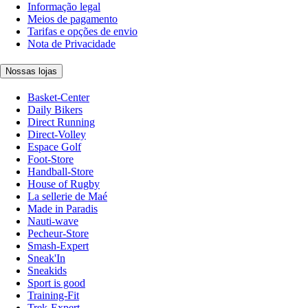
Informação legal
Meios de pagamento
Tarifas e opções de envio
Nota de Privacidade
Nossas lojas
Basket-Center
Daily Bikers
Direct Running
Direct-Volley
Espace Golf
Foot-Store
Handball-Store
House of Rugby
La sellerie de Maé
Made in Paradis
Nauti-wave
Pecheur-Store
Smash-Expert
Sneak'In
Sneakids
Sport is good
Training-Fit
Trek-Expert