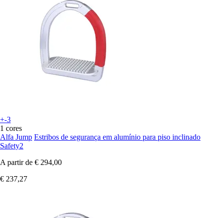
+-3
1 cores
Alfa Jump
Estribos de segurança em alumínio para piso inclinado
Safety2
A partir de
€ 294,00
€ 237,27