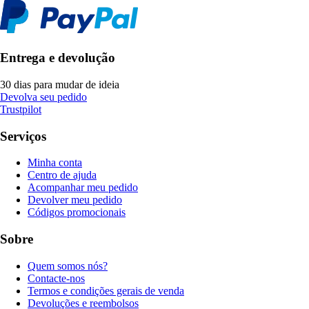
Entrega e devolução
30 dias para mudar de ideia
Devolva seu pedido
Trustpilot
Serviços
Minha conta
Centro de ajuda
Acompanhar meu pedido
Devolver meu pedido
Códigos promocionais
Sobre
Quem somos nós?
Contacte-nos
Termos e condições gerais de venda
Devoluções e reembolsos