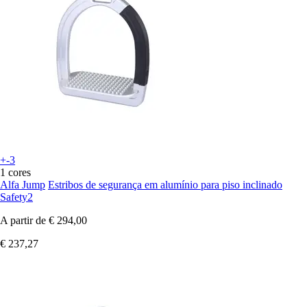
+-3
1 cores
Alfa Jump
Estribos de segurança em alumínio para piso inclinado
Safety2
A partir de
€ 294,00
€ 237,27