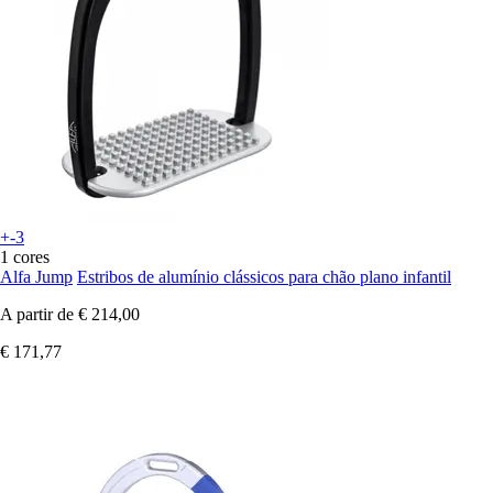
+-3
1 cores
Alfa Jump
Estribos de alumínio clássicos para chão plano infantil
A partir de
€ 214,00
€ 171,77