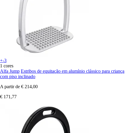
+-3
1 cores
Alfa Jump
Estribos de equitação em alumínio clássico para criança
com piso inclinado
A partir de
€ 214,00
€ 171,77