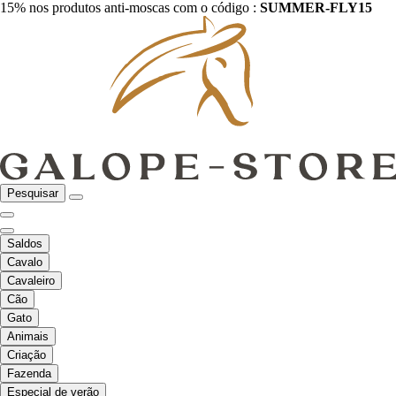
15% nos produtos anti-moscas com o código :
SUMMER-FLY15
Pesquisar
Saldos
Cavalo
Cavaleiro
Cão
Gato
Animais
Criação
Fazenda
Especial de verão