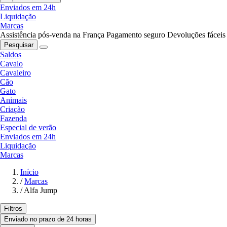
Enviados em 24h
Liquidação
Marcas
Assistência pós-venda na França
Pagamento seguro
Devoluções fáceis
Pesquisar
Saldos
Cavalo
Cavaleiro
Cão
Gato
Animais
Criação
Fazenda
Especial de verão
Enviados em 24h
Liquidação
Marcas
Início
/
Marcas
/
Alfa Jump
Filtros
Enviado no prazo de 24 horas