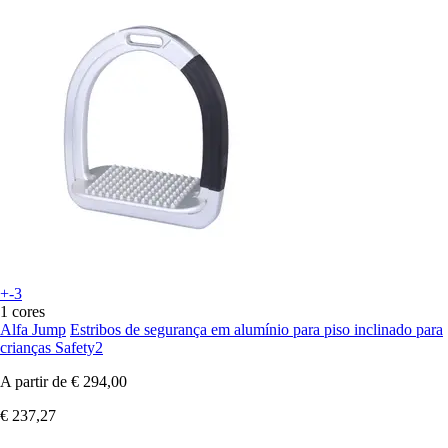
+-3
1 cores
Alfa Jump
Estribos de segurança em alumínio para piso inclinado para
crianças Safety2
A partir de
€ 294,00
€ 237,27