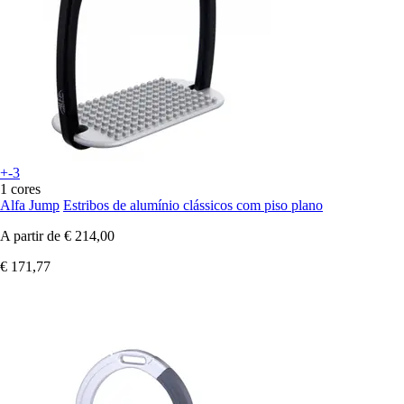
+-3
1 cores
Alfa Jump
Estribos de alumínio clássicos com piso plano
A partir de
€ 214,00
€ 171,77