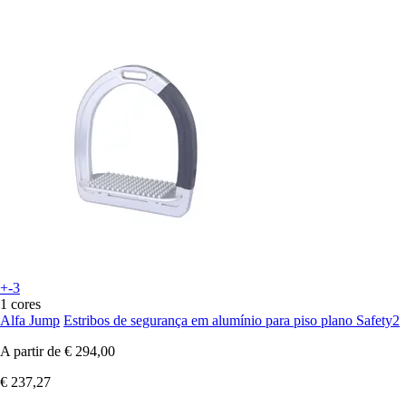
+-3
1 cores
Alfa Jump
Estribos de segurança em alumínio para piso plano Safety2
A partir de
€ 294,00
€ 237,27