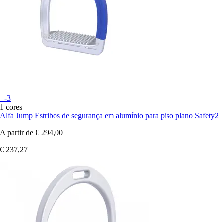
+-3
1 cores
Alfa Jump
Estribos de segurança em alumínio para piso plano Safety2
A partir de
€ 294,00
€ 237,27