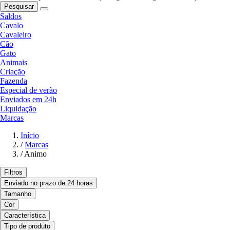
Pesquisar
Saldos
Cavalo
Cavaleiro
Cão
Gato
Animais
Criação
Fazenda
Especial de verão
Enviados em 24h
Liquidação
Marcas
Início
/
Marcas
/
Animo
Filtros
Enviado no prazo de 24 horas
Tamanho
Cor
Característica
Tipo de produto