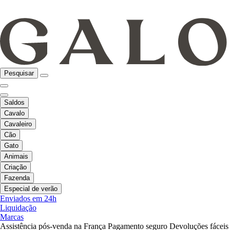
Pesquisar
Saldos
Cavalo
Cavaleiro
Cão
Gato
Animais
Criação
Fazenda
Especial de verão
Enviados em 24h
Liquidação
Marcas
Assistência pós-venda na França
Pagamento seguro
Devoluções fáceis