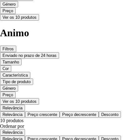
Género
Preço
Ver os 10 produtos
Animo
Filtros
Enviado no prazo de 24 horas
Tamanho
Cor
Característica
Tipo de produto
Género
Preço
Ver os 10 produtos
Relevância
Relevância
Preço crescente
Preço decrescente
Desconto
10 produtos
Ordenar por
Relevância
Relevância
Preço crescente
Preço decrescente
Desconto