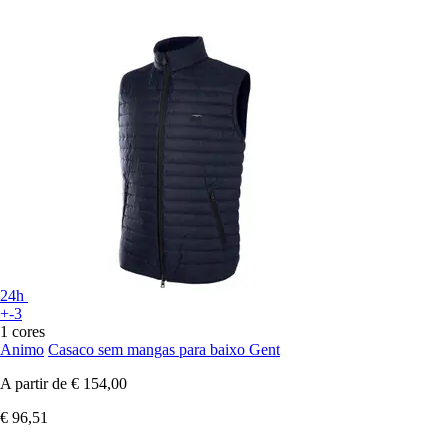
24h
+-3
1 cores
Animo
Casaco sem mangas para baixo Gent
A partir de
€ 154,00
€ 96,51