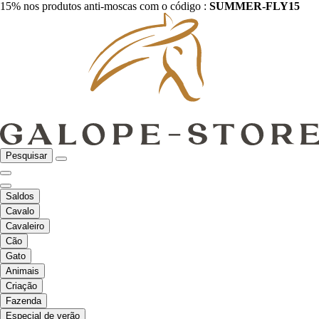
15% nos produtos anti-moscas com o código :
SUMMER-FLY15
Pesquisar
Saldos
Cavalo
Cavaleiro
Cão
Gato
Animais
Criação
Fazenda
Especial de verão