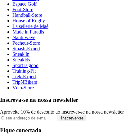
Espace Golf
Foot-Store
Handball-Store
House of Rugby
La sellerie de Maé
Made in Paradis
Nauti-wave
Pecheur-Store
Smash-Expert
Sneak'In
Sneakids
Sport is good
Training-Fit
Trek-Expert
TripNBikers
Vélo-Store
Inscreva-se na nossa newsletter
Aproveite 10% de desconto ao inscrever-se na nossa newsletter
Inscrever-se
Fique conectado