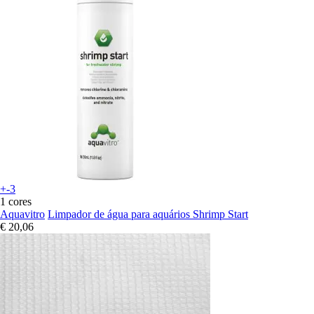
+-3
1 cores
Aquavitro
Limpador de água para aquários Shrimp Start
€ 20,06