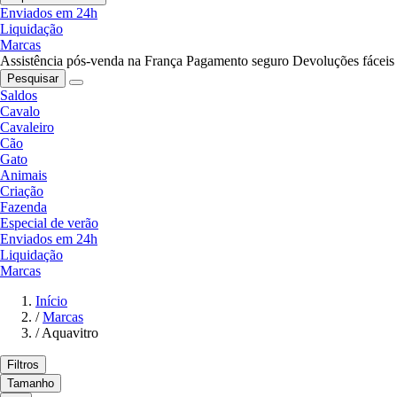
Enviados em 24h
Liquidação
Marcas
Assistência pós-venda na França
Pagamento seguro
Devoluções fáceis
Pesquisar
Saldos
Cavalo
Cavaleiro
Cão
Gato
Animais
Criação
Fazenda
Especial de verão
Enviados em 24h
Liquidação
Marcas
Início
/
Marcas
/
Aquavitro
Filtros
Tamanho