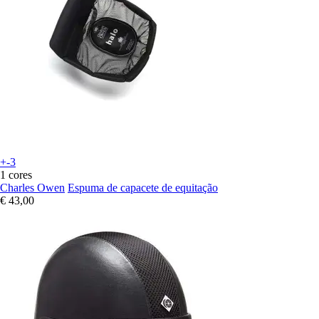
+-3
1 cores
Charles Owen
Espuma de capacete de equitação
€ 43,00