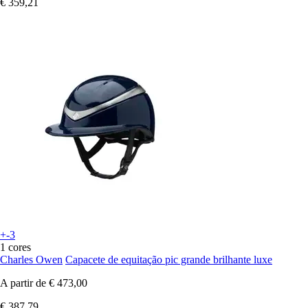
€ 359,21
+-3
1 cores
Charles Owen
Capacete de equitação pic grande brilhante luxe
A partir de
€ 473,00
€ 387,79