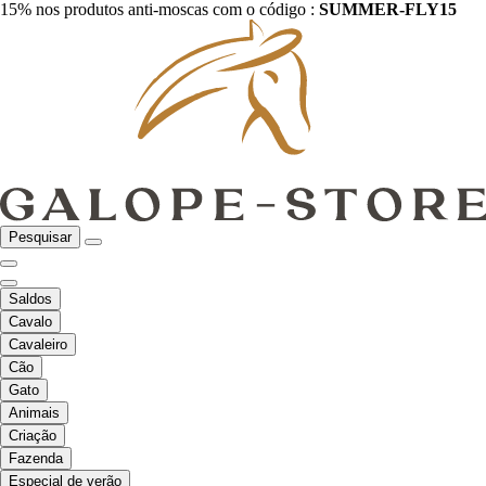
15% nos produtos anti-moscas com o código :
SUMMER-FLY15
Pesquisar
Saldos
Cavalo
Cavaleiro
Cão
Gato
Animais
Criação
Fazenda
Especial de verão