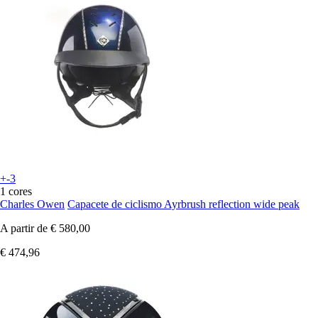
+-3
1 cores
Charles Owen
Capacete de ciclismo Ayrbrush reflection wide peak
A partir de
€ 580,00
€ 474,96