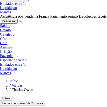
Enviados em 24h
Liquidação
Marcas
Assistência pós-venda na França
Pagamento seguro
Devoluções fáceis
Pesquisar
Saldos
Cavalo
Cavaleiro
Cão
Gato
Animais
Criação
Fazenda
Especial de verão
Enviados em 24h
Liquidação
Marcas
Início
/
Marcas
/
Charles Owen
Filtros
Enviado no prazo de 24 horas