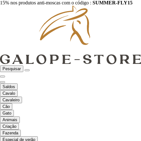
15% nos produtos anti-moscas com o código :
SUMMER-FLY15
Pesquisar
Saldos
Cavalo
Cavaleiro
Cão
Gato
Animais
Criação
Fazenda
Especial de verão