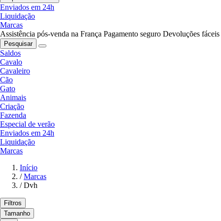
Enviados em 24h
Liquidação
Marcas
Assistência pós-venda na França
Pagamento seguro
Devoluções fáceis
Pesquisar
Saldos
Cavalo
Cavaleiro
Cão
Gato
Animais
Criação
Fazenda
Especial de verão
Enviados em 24h
Liquidação
Marcas
Início
/
Marcas
/
Dvh
Filtros
Tamanho