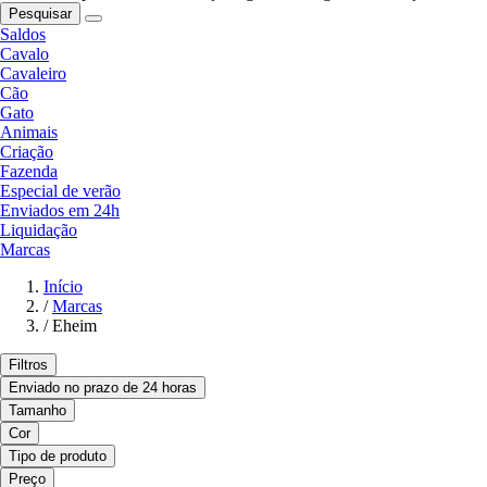
Pesquisar
Saldos
Cavalo
Cavaleiro
Cão
Gato
Animais
Criação
Fazenda
Especial de verão
Enviados em 24h
Liquidação
Marcas
Início
/
Marcas
/
Eheim
Filtros
Enviado no prazo de 24 horas
Tamanho
Cor
Tipo de produto
Preço