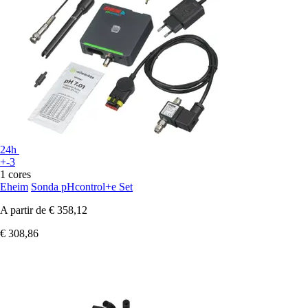
24h
+-3
1 cores
Eheim
Sonda pHcontrol+e Set
A partir de
€ 358,12
€ 308,86