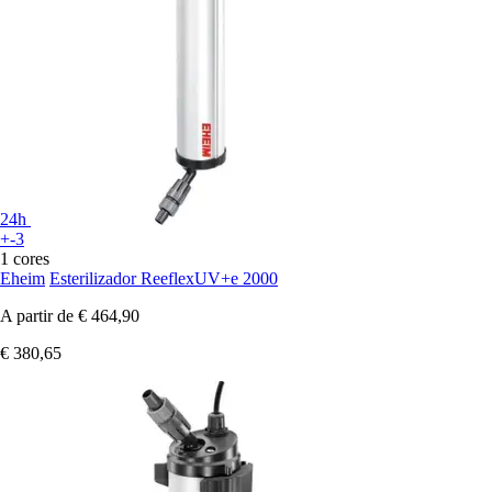
24h
+-3
1 cores
Eheim
Esterilizador ReeflexUV+e 2000
A partir de
€ 464,90
€ 380,65