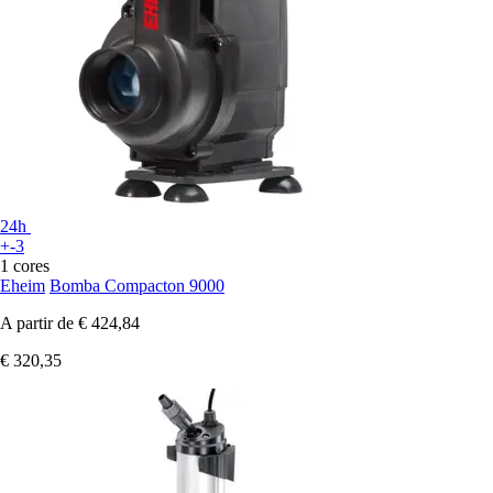
24h
+-3
1 cores
Eheim
Bomba Compacton 9000
A partir de
€ 424,84
€ 320,35