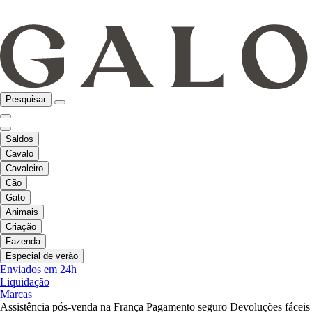
Pesquisar
Saldos
Cavalo
Cavaleiro
Cão
Gato
Animais
Criação
Fazenda
Especial de verão
Enviados em 24h
Liquidação
Marcas
Assistência pós-venda na França
Pagamento seguro
Devoluções fáceis