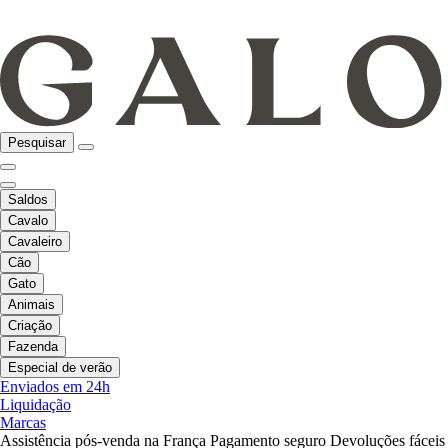
Pesquisar
Saldos
Cavalo
Cavaleiro
Cão
Gato
Animais
Criação
Fazenda
Especial de verão
Enviados em 24h
Liquidação
Marcas
Assistência pós-venda na França
Pagamento seguro
Devoluções fáceis