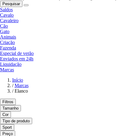
Pesquisar
Saldos
Cavalo
Cavaleiro
Cão
Gato
Animais
Criação
Fazenda
Especial de verão
Enviados em 24h
Liquidação
Marcas
Início
/
Marcas
/
Elanco
Filtros
Tamanho
Cor
Tipo de produto
Sport
Preço