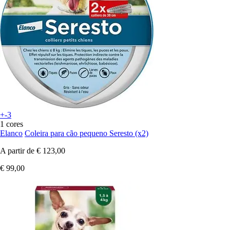
+-3
1 cores
Elanco
Coleira para cão pequeno Seresto (x2)
A partir de
€ 123,00
€ 99,00