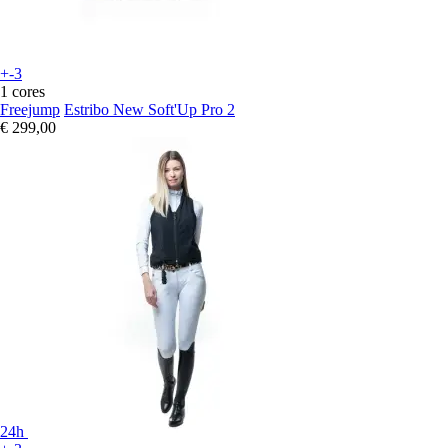
+-3
1 cores
Freejump
Estribo New Soft'Up Pro 2
€ 299,00
24h