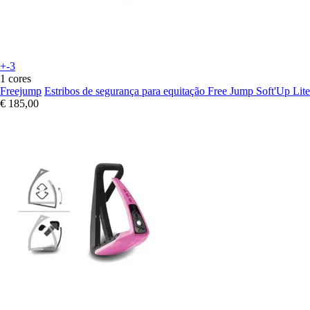
+-3
1 cores
Freejump
Estribos de segurança para equitação Free Jump Soft'Up Lite
€ 185,00