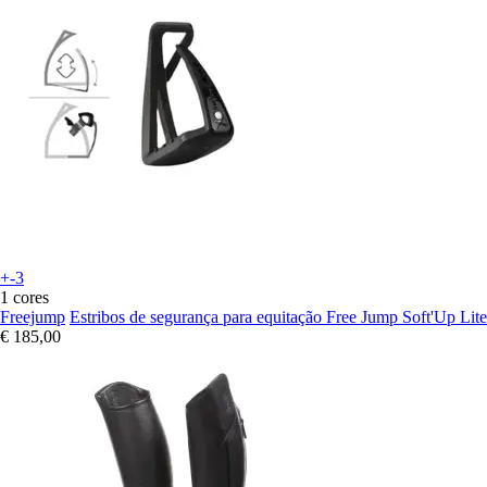
+-3
1 cores
Freejump
Estribos de segurança para equitação Free Jump Soft'Up Lite
€ 185,00