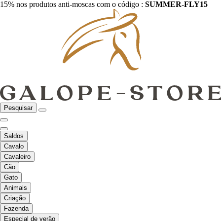
15% nos produtos anti-moscas com o código :
SUMMER-FLY15
Pesquisar
Saldos
Cavalo
Cavaleiro
Cão
Gato
Animais
Criação
Fazenda
Especial de verão