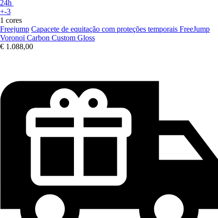
24h
+-3
1 cores
Freejump
Capacete de equitação com proteções temporais FreeJump
Voronoï Carbon Custom Gloss
€ 1.088,00