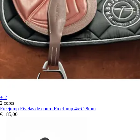
+-2
2 cores
Freejump
Fivelas de couro FreeJump 4x6 28mm
€ 185,00