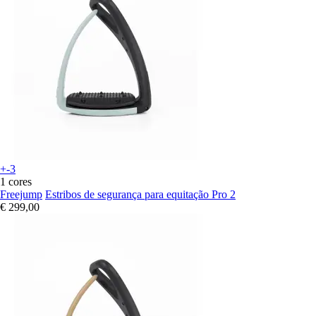
+-3
1 cores
Freejump
Estribos de segurança para equitação Pro 2
€ 299,00