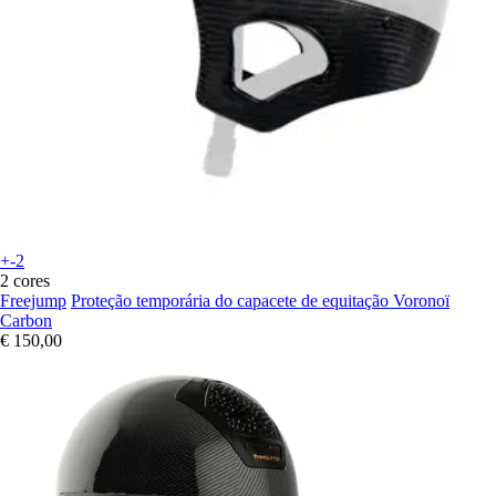
+-2
2 cores
Freejump
Proteção temporária do capacete de equitação Voronoï
Carbon
€ 150,00