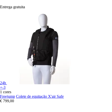
Entrega gratuita
24h
+-3
1 cores
Freejump
Colete de equitação X'air Safe
€ 799,00