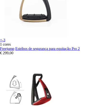
+-3
1 cores
Freejump
Estribos de segurança para equitação Pro 2
€ 299,00