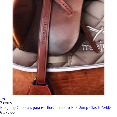
+-2
2 cores
Freejump
Cabedais para estribos em couro Free Jump Classic Wide
€ 175,00