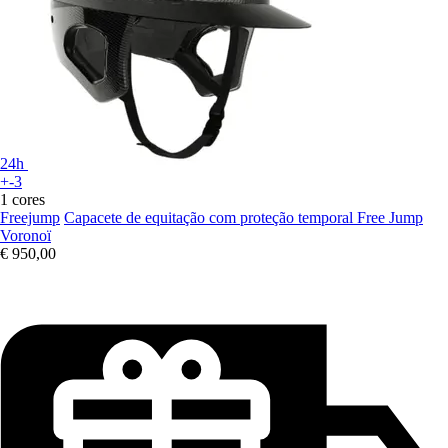
24h
+-3
1 cores
Freejump
Capacete de equitação com proteção temporal Free Jump
Voronoï
€ 950,00