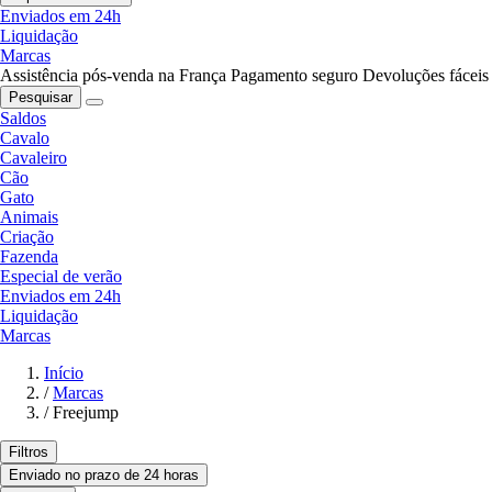
Enviados em 24h
Liquidação
Marcas
Assistência pós-venda na França
Pagamento seguro
Devoluções fáceis
Pesquisar
Saldos
Cavalo
Cavaleiro
Cão
Gato
Animais
Criação
Fazenda
Especial de verão
Enviados em 24h
Liquidação
Marcas
Início
/
Marcas
/
Freejump
Filtros
Enviado no prazo de 24 horas