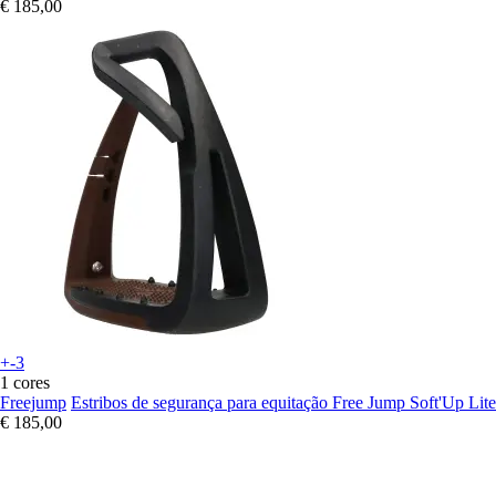
€ 185,00
+-3
1 cores
Freejump
Estribos de segurança para equitação Free Jump Soft'Up Lite
€ 185,00