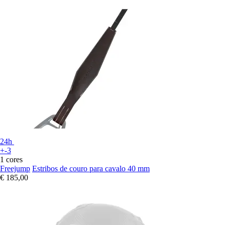
24h
+-3
1 cores
Freejump
Estribos de couro para cavalo 40 mm
€ 185,00