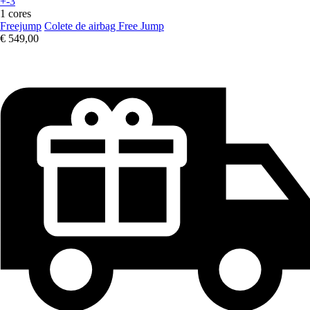
+-3
1 cores
Freejump
Colete de airbag Free Jump
€ 549,00