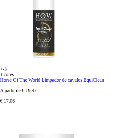
+-3
1 cores
Horse Of The World
Limpador de cavalos EquiClean
A partir de
€ 19,97
€ 17,06