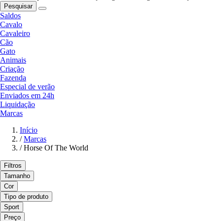
Pesquisar
Saldos
Cavalo
Cavaleiro
Cão
Gato
Animais
Criação
Fazenda
Especial de verão
Enviados em 24h
Liquidação
Marcas
Início
/
Marcas
/
Horse Of The World
Filtros
Tamanho
Cor
Tipo de produto
Sport
Preço