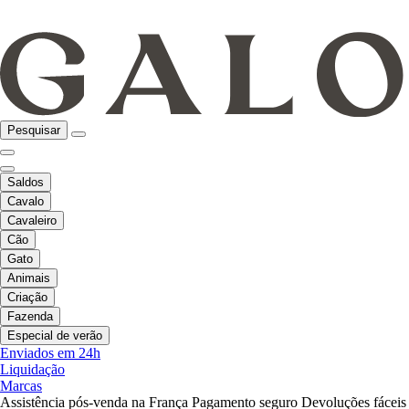
Pesquisar
Saldos
Cavalo
Cavaleiro
Cão
Gato
Animais
Criação
Fazenda
Especial de verão
Enviados em 24h
Liquidação
Marcas
Assistência pós-venda na França
Pagamento seguro
Devoluções fáceis