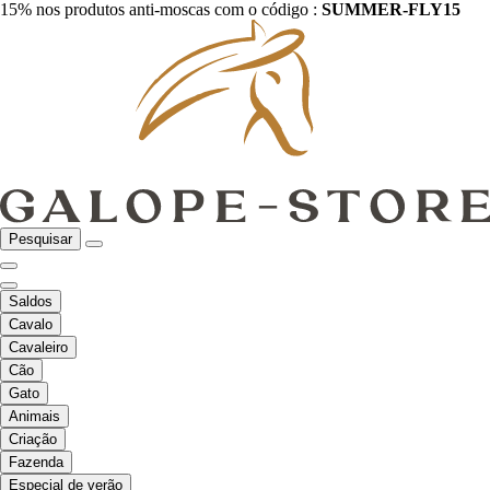
15% nos produtos anti-moscas com o código :
SUMMER-FLY15
Pesquisar
Saldos
Cavalo
Cavaleiro
Cão
Gato
Animais
Criação
Fazenda
Especial de verão