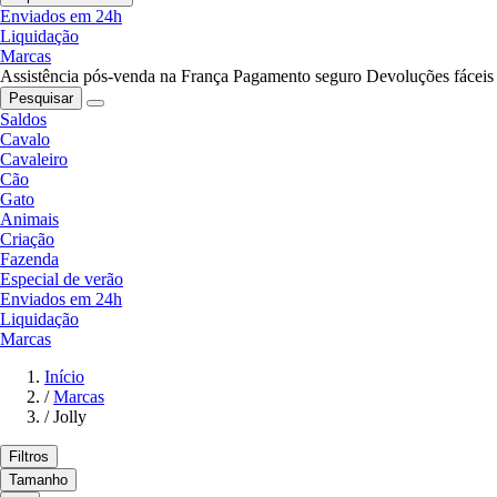
Enviados em 24h
Liquidação
Marcas
Assistência pós-venda na França
Pagamento seguro
Devoluções fáceis
Pesquisar
Saldos
Cavalo
Cavaleiro
Cão
Gato
Animais
Criação
Fazenda
Especial de verão
Enviados em 24h
Liquidação
Marcas
Início
/
Marcas
/
Jolly
Filtros
Tamanho