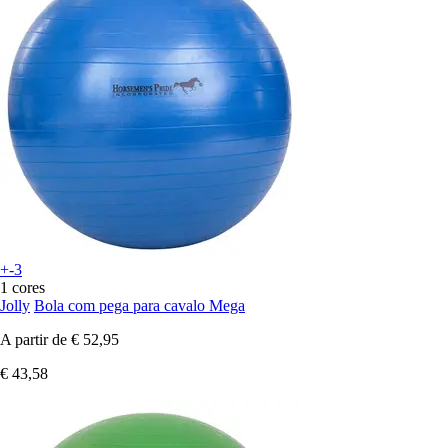
+-3
1 cores
Jolly
Bola com pega para cavalo Mega
A partir de
€ 52,95
€ 43,58