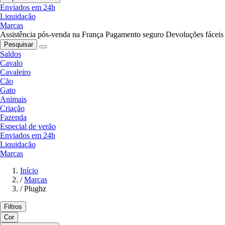
Enviados em 24h
Liquidação
Marcas
Assistência pós-venda na França
Pagamento seguro
Devoluções fáceis
Pesquisar
Saldos
Cavalo
Cavaleiro
Cão
Gato
Animais
Criação
Fazenda
Especial de verão
Enviados em 24h
Liquidação
Marcas
Início
/
Marcas
/
Plughz
Filtros
Cor