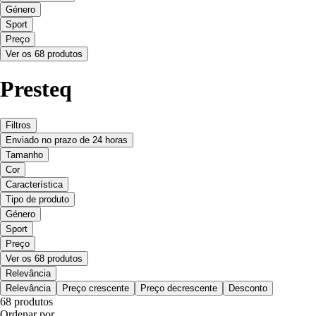
Género
Sport
Preço
Ver os 68 produtos
Presteq
Filtros
Enviado no prazo de 24 horas
Tamanho
Cor
Característica
Tipo de produto
Género
Sport
Preço
Ver os 68 produtos
Relevância
Relevância
Preço crescente
Preço decrescente
Desconto
68 produtos
Ordenar por