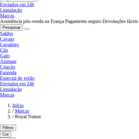
Enviados em 24h
Liquidação
Marcas
Assistência pós-venda na França
Pagamento seguro
Devoluções fáceis
Pesquisar
Saldos
Cavalo
Cavaleiro
Cão
Gato
Animais
Criação
Fazenda
Especial de verão
Enviados em 24h
Liquidação
Marcas
Início
/
Marcas
/
Royal Nature
Filtros
Cor