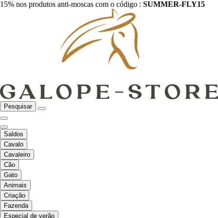
15% nos produtos anti-moscas com o código :
SUMMER-FLY15
Pesquisar
Saldos
Cavalo
Cavaleiro
Cão
Gato
Animais
Criação
Fazenda
Especial de verão