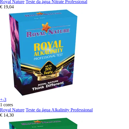
Royal Nature
Teste da água Nitrate Professional
€ 19,04
+-3
1 cores
Royal Nature
Teste da água Alkalinity Professional
€ 14,30