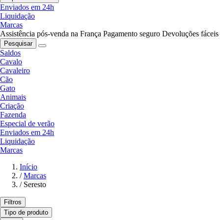
Enviados em 24h
Liquidação
Marcas
Assistência pós-venda na França
Pagamento seguro
Devoluções fáceis
Pesquisar
Saldos
Cavalo
Cavaleiro
Cão
Gato
Animais
Criação
Fazenda
Especial de verão
Enviados em 24h
Liquidação
Marcas
Início
/
Marcas
/
Seresto
Filtros
Tipo de produto