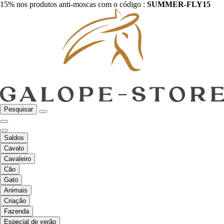
15% nos produtos anti-moscas com o código :
SUMMER-FLY15
Pesquisar
Saldos
Cavalo
Cavaleiro
Cão
Gato
Animais
Criação
Fazenda
Especial de verão