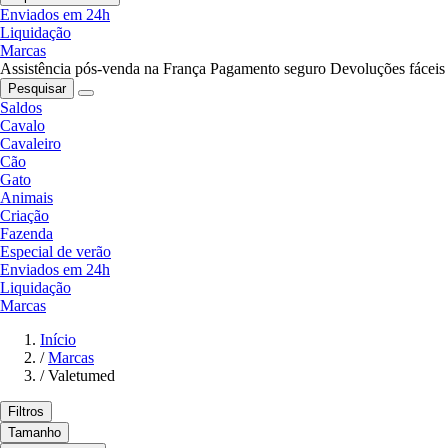
Enviados em 24h
Liquidação
Marcas
Assistência pós-venda na França
Pagamento seguro
Devoluções fáceis
Pesquisar
Saldos
Cavalo
Cavaleiro
Cão
Gato
Animais
Criação
Fazenda
Especial de verão
Enviados em 24h
Liquidação
Marcas
Início
/
Marcas
/
Valetumed
Filtros
Tamanho