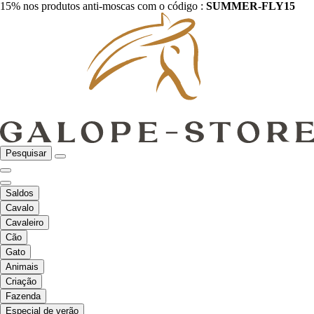
15% nos produtos anti-moscas com o código :
SUMMER-FLY15
Pesquisar
Saldos
Cavalo
Cavaleiro
Cão
Gato
Animais
Criação
Fazenda
Especial de verão