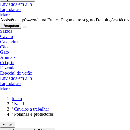
Enviados em 24h
Liquidação
Marcas
Assistência pós-venda na França
Pagamento seguro
Devoluções fáceis
Pesquisar
Saldos
Cavalo
Cavaleiro
Cão
Gato
Animais
Criação
Fazenda
Especial de verão
Enviados em 24h
Liquidação
Marcas
Início
/
Natal
/
Cavalos a trabalhar
/
Polainas e protectores
Filtros