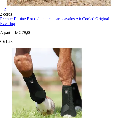
+-2
2 cores
Premier Equine
Botas dianteiras para cavalos Air Cooled Original
Eventing
A partir de
€ 78,00
€ 61,23