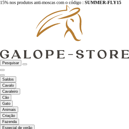
15% nos produtos anti-moscas com o código :
SUMMER-FLY15
Pesquisar
Saldos
Cavalo
Cavaleiro
Cão
Gato
Animais
Criação
Fazenda
Especial de verão