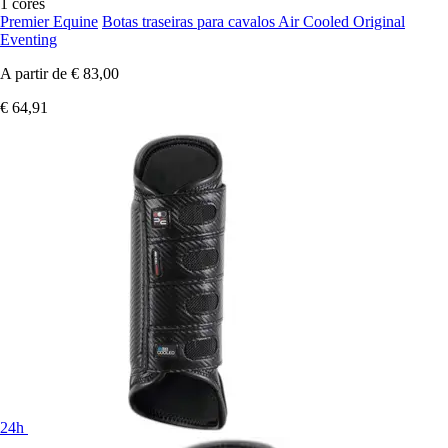
1 cores
Premier Equine
Botas traseiras para cavalos Air Cooled Original
Eventing
A partir de
€ 83,00
€ 64,91
24h