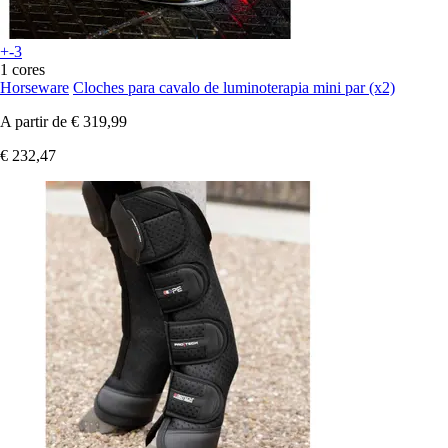
+-3
1 cores
Horseware
Cloches para cavalo de luminoterapia mini par (x2)
A partir de
€ 319,99
€ 232,47