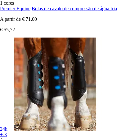
1 cores
Premier Equine
Botas de cavalo de compressão de água fria
A partir de
€ 71,00
€ 55,72
24h
+-3