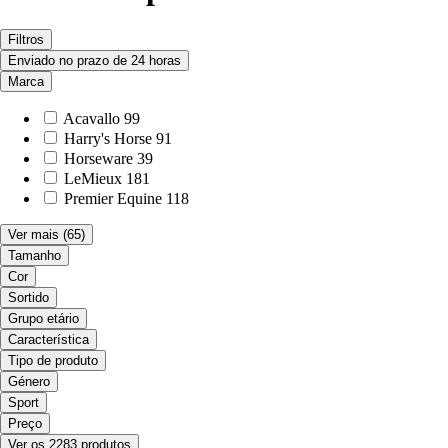
Filtros
Enviado no prazo de 24 horas
Marca
Acavallo
99
Harry's Horse
91
Horseware
39
LeMieux
181
Premier Equine
118
Ver mais
(65)
Tamanho
Cor
Sortido
Grupo etário
Característica
Tipo de produto
Género
Sport
Preço
Ver os 2283 produtos