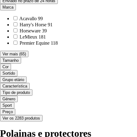
Enviado no prazo de 24 horas
Marca
Acavallo
99
Harry's Horse
91
Horseware
39
LeMieux
181
Premier Equine
118
Ver mais
(65)
Tamanho
Cor
Sortido
Grupo etário
Característica
Tipo de produto
Género
Sport
Preço
Ver os 2283 produtos
Polainas e protectores