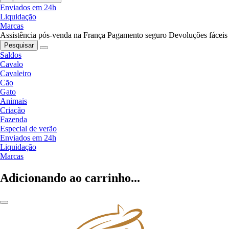
Enviados em 24h
Liquidação
Marcas
Assistência pós-venda na França
Pagamento seguro
Devoluções fáceis
Pesquisar
Saldos
Cavalo
Cavaleiro
Cão
Gato
Animais
Criação
Fazenda
Especial de verão
Enviados em 24h
Liquidação
Marcas
Adicionando ao carrinho...