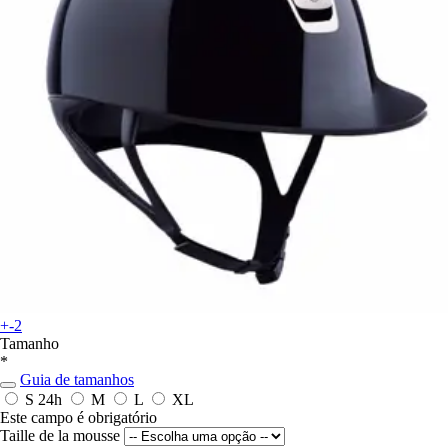
+-2
Tamanho
*
Guia de tamanhos
S
24h
M
L
XL
Este campo é obrigatório
Taille de la mousse