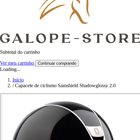
Subtotal do carrinho
Ver meu carrinho
Continuar comprando
Loading...
Início
/
Capacete de ciclismo Samshield Shadowglossy 2.0