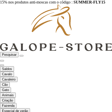
15% nos produtos anti-moscas com o código :
SUMMER-FLY15
Pesquisar
Saldos
Cavalo
Cavaleiro
Cão
Gato
Animais
Criação
Fazenda
Especial de verão