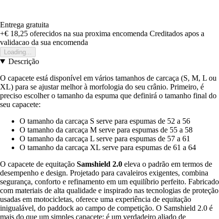
Entrega gratuita
+€ 18,25
oferecidos na sua proxima encomenda
Creditados apos a
validacao da sua encomenda
Loading...
Descrição
O capacete está disponível em vários tamanhos de carcaça (S, M, L ou
XL) para se ajustar melhor à morfologia do seu crânio. Primeiro, é
preciso escolher o tamanho da espuma que definirá o tamanho final do
seu capacete:
O tamanho da carcaça S serve para espumas de 52 a 56
O tamanho da carcaça M serve para espumas de 55 a 58
O tamanho da carcaça L serve para espumas de 57 a 61
O tamanho da carcaça XL serve para espumas de 61 a 64
O capacete de equitação
Samshield 2.0
eleva o padrão em termos de
desempenho e design. Projetado para cavaleiros exigentes, combina
segurança, conforto e refinamento em um equilíbrio perfeito. Fabricado
com materiais de alta qualidade e inspirado nas tecnologias de proteção
usadas em motocicletas, oferece uma experiência de equitação
inigualável, do paddock ao campo de competição. O Samshield 2.0 é
mais do que um simples capacete: é um verdadeiro aliado de