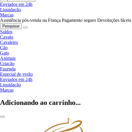
Enviados em 24h
Liquidação
Marcas
Assistência pós-venda na França
Pagamento seguro
Devoluções fáceis
Pesquisar
Saldos
Cavalo
Cavaleiro
Cão
Gato
Animais
Criação
Fazenda
Especial de verão
Enviados em 24h
Liquidação
Marcas
Adicionando ao carrinho...