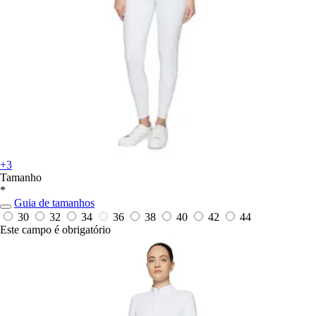
+3
Tamanho
*
Guia de tamanhos
30
32
34
36
38
40
42
44
Este campo é obrigatório