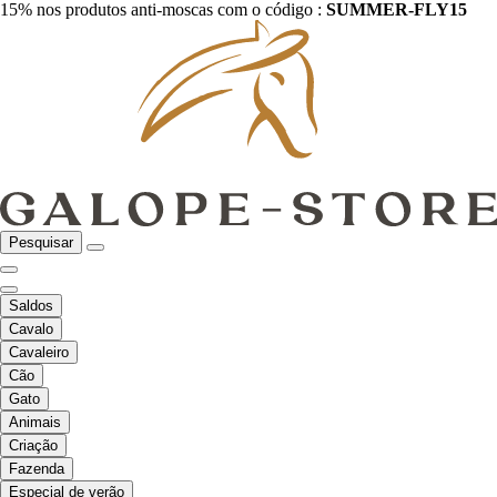
15% nos produtos anti-moscas com o código :
SUMMER-FLY15
Pesquisar
Saldos
Cavalo
Cavaleiro
Cão
Gato
Animais
Criação
Fazenda
Especial de verão