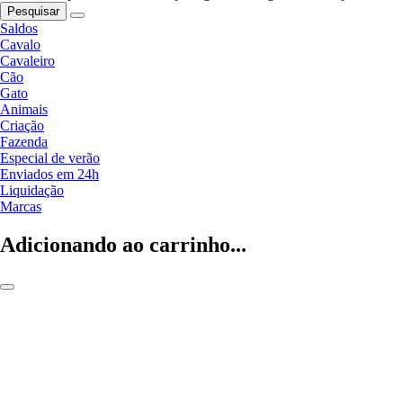
Pesquisar
Saldos
Cavalo
Cavaleiro
Cão
Gato
Animais
Criação
Fazenda
Especial de verão
Enviados em 24h
Liquidação
Marcas
Adicionando ao carrinho...