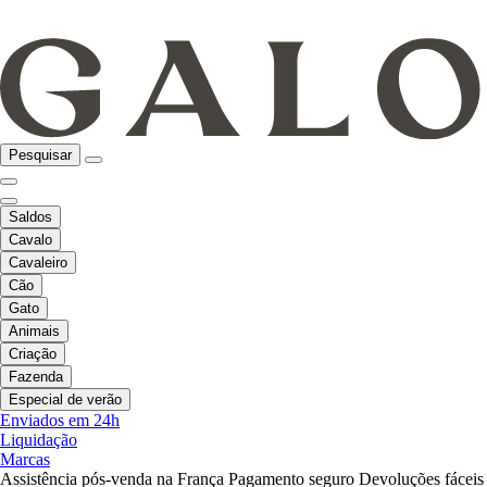
Pesquisar
Saldos
Cavalo
Cavaleiro
Cão
Gato
Animais
Criação
Fazenda
Especial de verão
Enviados em 24h
Liquidação
Marcas
Assistência pós-venda na França
Pagamento seguro
Devoluções fáceis