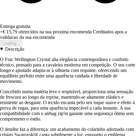
Entrega gratuita
+€ 15,79
oferecidos na sua proxima encomenda
Creditados apos a
validacao da sua encomenda
Loading...
Descrição
O Frac Wellington Crystal alia elegância contemporânea e conforto
técnico, pensado para a cavaleira moderna em competição. O seu corte
longo e ajustado adapta-se à silhueta com requinte, oferecendo um
equilíbrio perfeito entre uma aparência cuidada e liberdade de
movimento.
Concebido numa matéria leve e respirável, proporciona uma sensação
de frescura ao longo da reprise, mantendo-se altamente elástico e
resistente ao desgaste. O tecido encanta pelo seu toque suave e efeito à
prova de rugas, para uma aparência impecável a cada instante. A sua
compatibilidade com o airbag zip'in garante uma segurança ótima sem
comprometer o estilo.
O detalhe faz a diferença: um acabamento do colarinho adornado com
cristais Swarovski® capta subtilmente a luz, enquanto o emblema