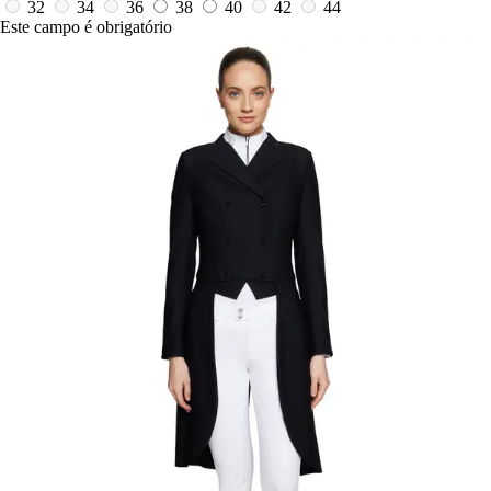
32
34
36
38
40
42
44
Este campo é obrigatório