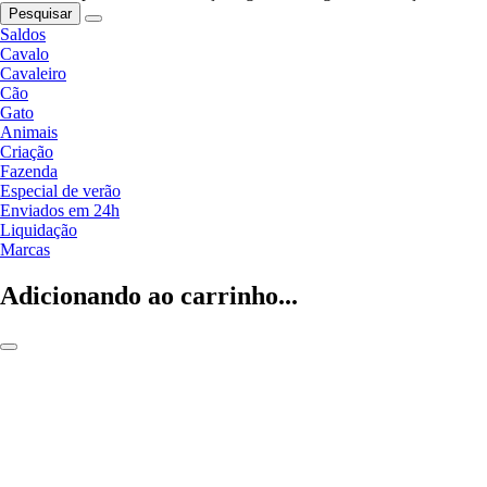
Pesquisar
Saldos
Cavalo
Cavaleiro
Cão
Gato
Animais
Criação
Fazenda
Especial de verão
Enviados em 24h
Liquidação
Marcas
Adicionando ao carrinho...