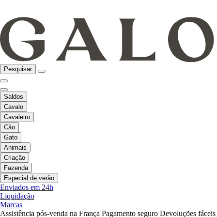
Pesquisar
Saldos
Cavalo
Cavaleiro
Cão
Gato
Animais
Criação
Fazenda
Especial de verão
Enviados em 24h
Liquidação
Marcas
Assistência pós-venda na França
Pagamento seguro
Devoluções fáceis