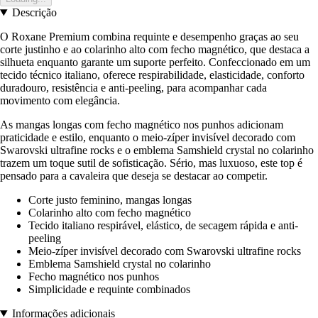
Descrição
O Roxane Premium combina requinte e desempenho graças ao seu
corte justinho e ao colarinho alto com fecho magnético, que destaca a
silhueta enquanto garante um suporte perfeito. Confeccionado em um
tecido técnico italiano, oferece respirabilidade, elasticidade, conforto
duradouro, resistência e anti-peeling, para acompanhar cada
movimento com elegância.
As mangas longas com fecho magnético nos punhos adicionam
praticidade e estilo, enquanto o meio-zíper invisível decorado com
Swarovski ultrafine rocks e o emblema Samshield crystal no colarinho
trazem um toque sutil de sofisticação. Sério, mas luxuoso, este top é
pensado para a cavaleira que deseja se destacar ao competir.
Corte justo feminino, mangas longas
Colarinho alto com fecho magnético
Tecido italiano respirável, elástico, de secagem rápida e anti-
peeling
Meio-zíper invisível decorado com Swarovski ultrafine rocks
Emblema Samshield crystal no colarinho
Fecho magnético nos punhos
Simplicidade e requinte combinados
Informações adicionais