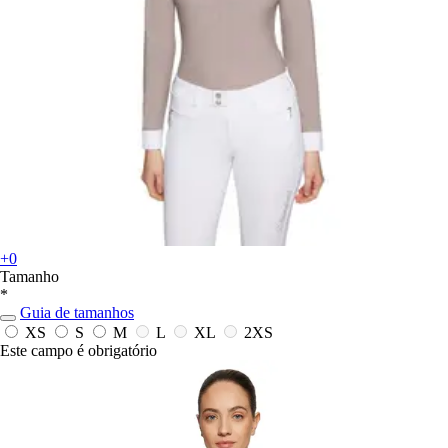
+0
Tamanho
*
Guia de tamanhos
XS
S
M
L
XL
2XS
Este campo é obrigatório