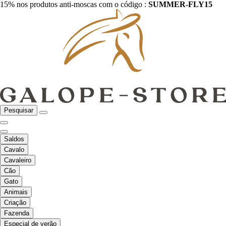
15% nos produtos anti-moscas com o código :
SUMMER-FLY15
Pesquisar
Saldos
Cavalo
Cavaleiro
Cão
Gato
Animais
Criação
Fazenda
Especial de verão