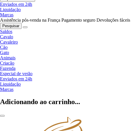
Enviados em 24h
Liquidação
Marcas
Assistência pós-venda na França
Pagamento seguro
Devoluções fáceis
Pesquisar
Saldos
Cavalo
Cavaleiro
Cão
Gato
Animais
Criação
Fazenda
Especial de verão
Enviados em 24h
Liquidação
Marcas
Adicionando ao carrinho...