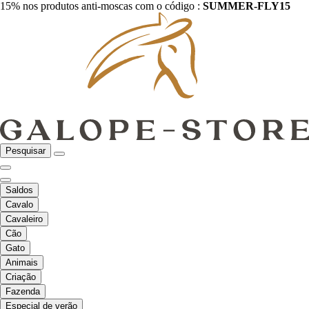
15% nos produtos anti-moscas com o código :
SUMMER-FLY15
Pesquisar
Saldos
Cavalo
Cavaleiro
Cão
Gato
Animais
Criação
Fazenda
Especial de verão