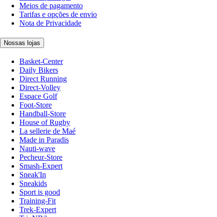
Meios de pagamento
Tarifas e opções de envio
Nota de Privacidade
Nossas lojas
Basket-Center
Daily Bikers
Direct Running
Direct-Volley
Espace Golf
Foot-Store
Handball-Store
House of Rugby
La sellerie de Maé
Made in Paradis
Nauti-wave
Pecheur-Store
Smash-Expert
Sneak'In
Sneakids
Sport is good
Training-Fit
Trek-Expert