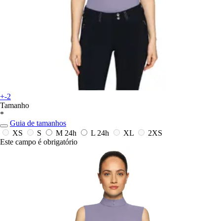
+-2
Tamanho
*
Guia de tamanhos
XS
S
M
24h
L
24h
XL
2XS
Este campo é obrigatório