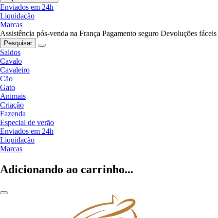
Enviados em 24h
Liquidação
Marcas
Assistência pós-venda na França
Pagamento seguro
Devoluções fáceis
Pesquisar
Saldos
Cavalo
Cavaleiro
Cão
Gato
Animais
Criação
Fazenda
Especial de verão
Enviados em 24h
Liquidação
Marcas
Adicionando ao carrinho...