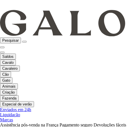
Pesquisar
Saldos
Cavalo
Cavaleiro
Cão
Gato
Animais
Criação
Fazenda
Especial de verão
Enviados em 24h
Liquidação
Marcas
Assistência pós-venda na França
Pagamento seguro
Devoluções fáceis