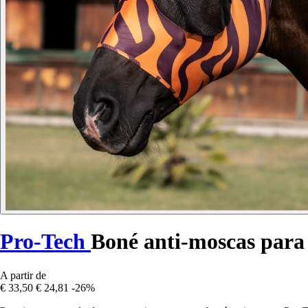
Pro-Tech
Boné anti-moscas para 
A partir de
€ 33,50
€ 24,81
-26%