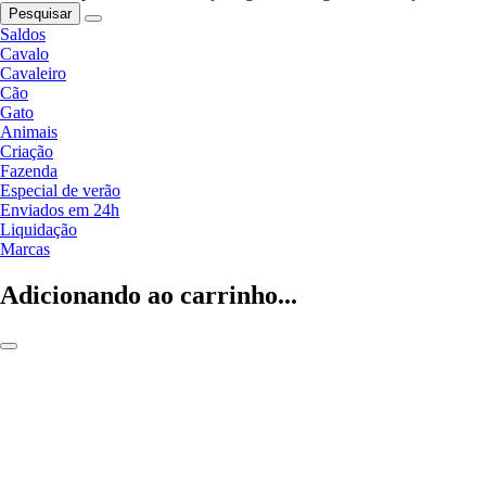
Pesquisar
Saldos
Cavalo
Cavaleiro
Cão
Gato
Animais
Criação
Fazenda
Especial de verão
Enviados em 24h
Liquidação
Marcas
Adicionando ao carrinho...