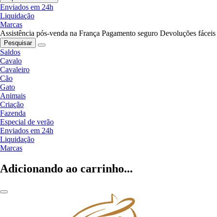
Enviados em 24h
Liquidação
Marcas
Assistência pós-venda na França
Pagamento seguro
Devoluções fáceis
Pesquisar
Saldos
Cavalo
Cavaleiro
Cão
Gato
Animais
Criação
Fazenda
Especial de verão
Enviados em 24h
Liquidação
Marcas
Adicionando ao carrinho...