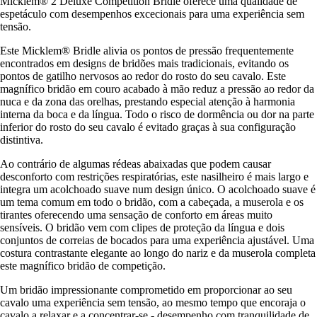
Micklem® 2 Deluxe Competition Bridle oferece uma qualidade de
espetáculo com desempenhos excecionais para uma experiência sem
tensão.
Este Micklem® Bridle alivia os pontos de pressão frequentemente
encontrados em designs de bridões mais tradicionais, evitando os
pontos de gatilho nervosos ao redor do rosto do seu cavalo. Este
magnífico bridão em couro acabado à mão reduz a pressão ao redor da
nuca e da zona das orelhas, prestando especial atenção à harmonia
interna da boca e da língua. Todo o risco de dormência ou dor na parte
inferior do rosto do seu cavalo é evitado graças à sua configuração
distintiva.
Ao contrário de algumas rédeas abaixadas que podem causar
desconforto com restrições respiratórias, este nasilheiro é mais largo e
integra um acolchoado suave num design único. O acolchoado suave é
um tema comum em todo o bridão, com a cabeçada, a muserola e os
tirantes oferecendo uma sensação de conforto em áreas muito
sensíveis. O bridão vem com clipes de proteção da língua e dois
conjuntos de correias de bocados para uma experiência ajustável. Uma
costura contrastante elegante ao longo do nariz e da muserola completa
este magnífico bridão de competição.
Um bridão impressionante comprometido em proporcionar ao seu
cavalo uma experiência sem tensão, ao mesmo tempo que encoraja o
cavalo a relaxar e a concentrar-se - desempenho com tranquilidade de