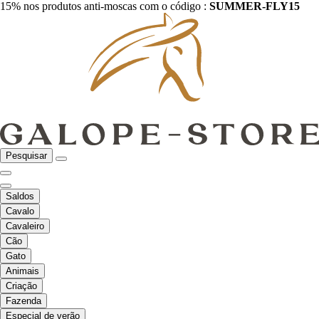
15% nos produtos anti-moscas com o código :
SUMMER-FLY15
Pesquisar
Saldos
Cavalo
Cavaleiro
Cão
Gato
Animais
Criação
Fazenda
Especial de verão