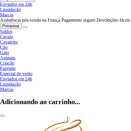
Enviados em 24h
Liquidação
Marcas
Assistência pós-venda na França
Pagamento seguro
Devoluções fáceis
Pesquisar
Saldos
Cavalo
Cavaleiro
Cão
Gato
Animais
Criação
Fazenda
Especial de verão
Enviados em 24h
Liquidação
Marcas
Adicionando ao carrinho...