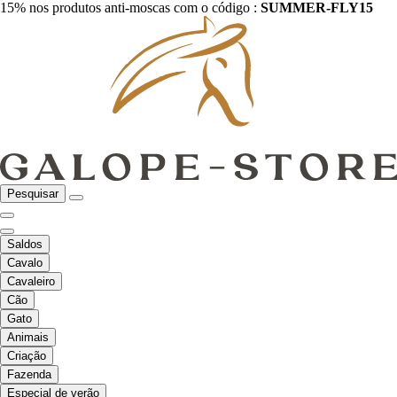
15% nos produtos anti-moscas com o código :
SUMMER-FLY15
Pesquisar
Saldos
Cavalo
Cavaleiro
Cão
Gato
Animais
Criação
Fazenda
Especial de verão