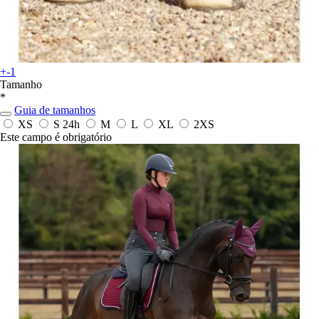
+-1
Tamanho
*
Guia de tamanhos
XS
S
24h
M
L
XL
2XS
Este campo é obrigatório