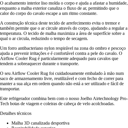
O acabamento interior liso molda o corpo e ajuda a afastar a humidade,
enquanto a malha exterior canaliza o fluxo de ar, permitindo que o
calor do corpo do cavalo escape a um ritmo constante.
A construção técnica deste tecido de arrefecimento evita o tremor e
também permite que o ar circule através do corpo, ajudando a regular a
temperatura. O tecido de malha maximiza a área de superfície sobre a
qual o ar circula, reduzindo o tempo de secagem.
Um forro antibacteriano nylon respirável na zona do ombro e pescoço
ajuda a prevenir irritações e é confortável contra a pele do cavalo. O
Airflow Cooler Rug é particularmente adequado para cavalos que
tendem a sobreaquecer durante o transporte.
O seu Airflow Cooler Rug foi cuidadosamente embalado à mão num
saco de armazenamento livre, reutilizável e com fecho de correr para
manter a sua alça em ordem quando não está a ser utilizado e fácil de
transportar.
Este refrigerador combina bem com o nosso Joelho Airtechnology Pro-
Tech botas de viagem e coleiras de cabeça de velo acolchoadas.
Detalhes técnicos
Malha 3D canalizada desportiva