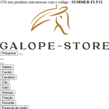
15% nos produtos anti-moscas com o código :
SUMMER-FLY15
Pesquisar
Saldos
Cavalo
Cavaleiro
Cão
Gato
Animais
Criação
Fazenda
Especial de verão