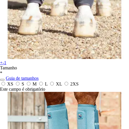
+-1
Tamanho
*
Guia de tamanhos
XS
S
M
L
XL
2XS
Este campo é obrigatório