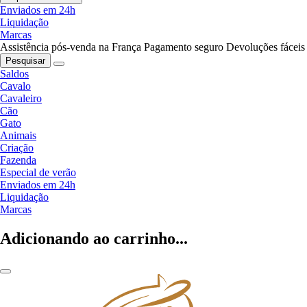
Enviados em 24h
Liquidação
Marcas
Assistência pós-venda na França
Pagamento seguro
Devoluções fáceis
Pesquisar
Saldos
Cavalo
Cavaleiro
Cão
Gato
Animais
Criação
Fazenda
Especial de verão
Enviados em 24h
Liquidação
Marcas
Adicionando ao carrinho...