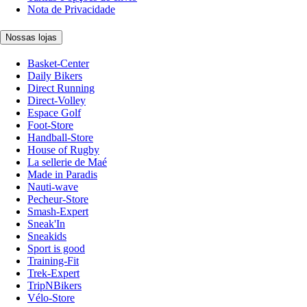
Nota de Privacidade
Nossas lojas
Basket-Center
Daily Bikers
Direct Running
Direct-Volley
Espace Golf
Foot-Store
Handball-Store
House of Rugby
La sellerie de Maé
Made in Paradis
Nauti-wave
Pecheur-Store
Smash-Expert
Sneak'In
Sneakids
Sport is good
Training-Fit
Trek-Expert
TripNBikers
Vélo-Store