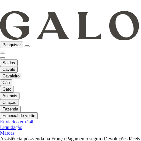
Pesquisar
Saldos
Cavalo
Cavaleiro
Cão
Gato
Animais
Criação
Fazenda
Especial de verão
Enviados em 24h
Liquidação
Marcas
Assistência pós-venda na França
Pagamento seguro
Devoluções fáceis