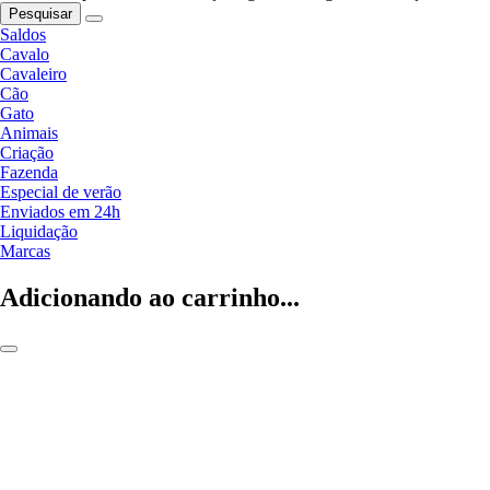
Pesquisar
Saldos
Cavalo
Cavaleiro
Cão
Gato
Animais
Criação
Fazenda
Especial de verão
Enviados em 24h
Liquidação
Marcas
Adicionando ao carrinho...