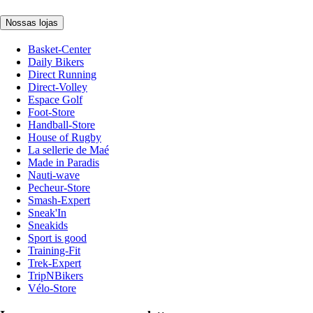
Nossas lojas
Basket-Center
Daily Bikers
Direct Running
Direct-Volley
Espace Golf
Foot-Store
Handball-Store
House of Rugby
La sellerie de Maé
Made in Paradis
Nauti-wave
Pecheur-Store
Smash-Expert
Sneak'In
Sneakids
Sport is good
Training-Fit
Trek-Expert
TripNBikers
Vélo-Store