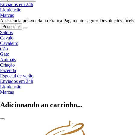
Enviados em 24h
Liquidação
Marcas
Assistência pós-venda na França
Pagamento seguro
Devoluções fáceis
Pesquisar
Saldos
Cavalo
Cavaleiro
Cão
Gato
Animais
Criação
Fazenda
Especial de verão
Enviados em 24h
Liquidação
Marcas
Adicionando ao carrinho...