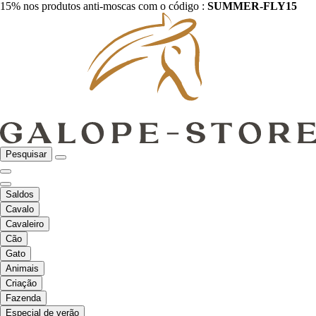
15% nos produtos anti-moscas com o código :
SUMMER-FLY15
Pesquisar
Saldos
Cavalo
Cavaleiro
Cão
Gato
Animais
Criação
Fazenda
Especial de verão