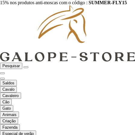
15% nos produtos anti-moscas com o código :
SUMMER-FLY15
Pesquisar
Saldos
Cavalo
Cavaleiro
Cão
Gato
Animais
Criação
Fazenda
Especial de verão