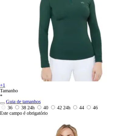
+1
Tamanho
*
Guia de tamanhos
36
38
24h
40
42
24h
44
46
Este campo é obrigatório