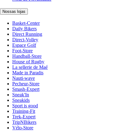
Nossas lojas
Basket-Center
Daily Bikers
Direct Running
Direct-Volley
Espace Golf
Foot-Store
Handball-Store
House of Rugby
La sellerie de Maé
Made in Paradis
Nauti-wave
Pecheur-Store
Smash-Expert
Sneak'In
Sneakids
Sport is good
Training-Fit
Trek-Expert
TripNBikers
Vélo-Store