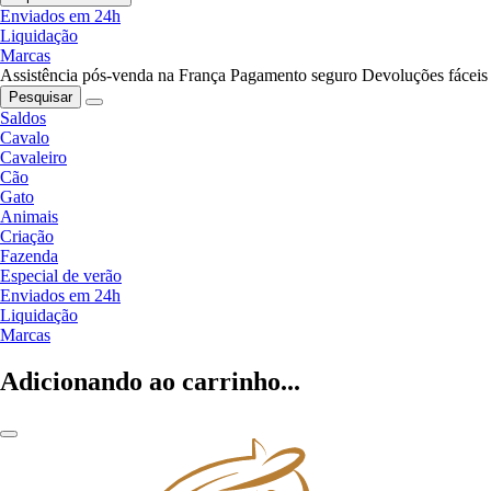
Enviados em 24h
Liquidação
Marcas
Assistência pós-venda na França
Pagamento seguro
Devoluções fáceis
Pesquisar
Saldos
Cavalo
Cavaleiro
Cão
Gato
Animais
Criação
Fazenda
Especial de verão
Enviados em 24h
Liquidação
Marcas
Adicionando ao carrinho...