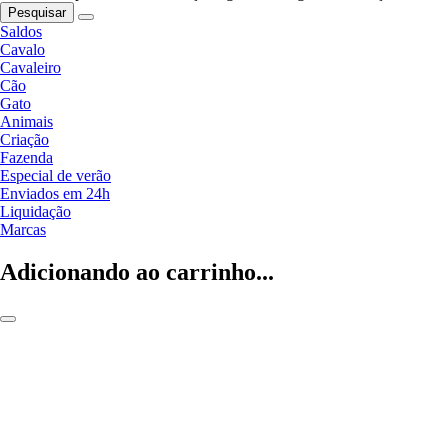
Pesquisar
Saldos
Cavalo
Cavaleiro
Cão
Gato
Animais
Criação
Fazenda
Especial de verão
Enviados em 24h
Liquidação
Marcas
Adicionando ao carrinho...