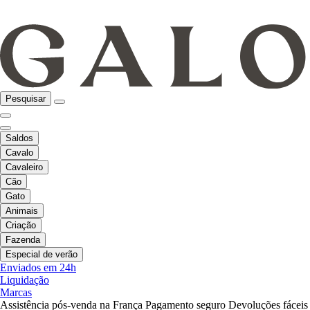
Pesquisar
Saldos
Cavalo
Cavaleiro
Cão
Gato
Animais
Criação
Fazenda
Especial de verão
Enviados em 24h
Liquidação
Marcas
Assistência pós-venda na França
Pagamento seguro
Devoluções fáceis