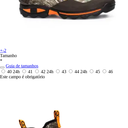
+-2
Tamanho
*
Guia de tamanhos
40
24h
41
42
24h
43
44
24h
45
46
Este campo é obrigatório