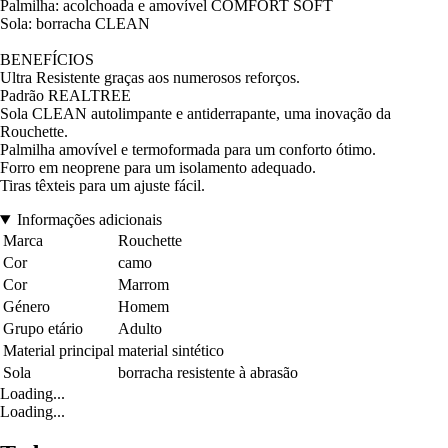
Palmilha: acolchoada e amovível COMFORT SOFT
Sola: borracha CLEAN
BENEFÍCIOS
Ultra Resistente graças aos numerosos reforços.
Padrão REALTREE
Sola CLEAN autolimpante e antiderrapante, uma inovação da
Rouchette.
Palmilha amovível e termoformada para um conforto ótimo.
Forro em neoprene para um isolamento adequado.
Tiras têxteis para um ajuste fácil.
Informações adicionais
Marca
Rouchette
Cor
camo
Cor
Marrom
Género
Homem
Grupo etário
Adulto
Material principal
material sintético
Sola
borracha resistente à abrasão
Loading...
Loading...