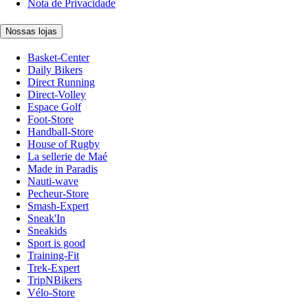
Nota de Privacidade
Nossas lojas
Basket-Center
Daily Bikers
Direct Running
Direct-Volley
Espace Golf
Foot-Store
Handball-Store
House of Rugby
La sellerie de Maé
Made in Paradis
Nauti-wave
Pecheur-Store
Smash-Expert
Sneak'In
Sneakids
Sport is good
Training-Fit
Trek-Expert
TripNBikers
Vélo-Store