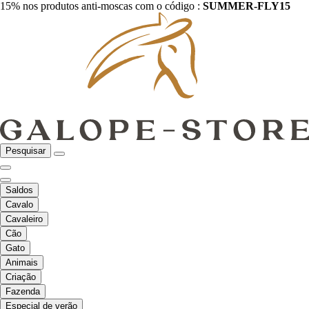
15% nos produtos anti-moscas com o código :
SUMMER-FLY15
Pesquisar
Saldos
Cavalo
Cavaleiro
Cão
Gato
Animais
Criação
Fazenda
Especial de verão