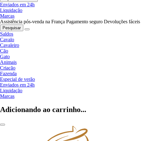
Enviados em 24h
Liquidação
Marcas
Assistência pós-venda na França
Pagamento seguro
Devoluções fáceis
Pesquisar
Saldos
Cavalo
Cavaleiro
Cão
Gato
Animais
Criação
Fazenda
Especial de verão
Enviados em 24h
Liquidação
Marcas
Adicionando ao carrinho...