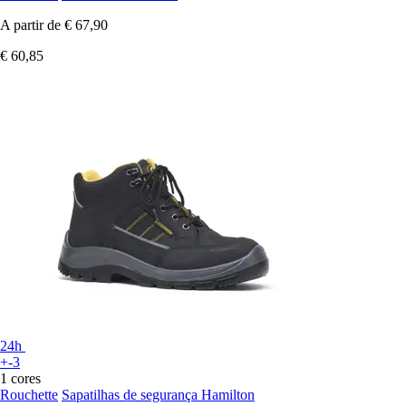
A partir de
€ 67,90
€ 60,85
24h
+-3
1 cores
Rouchette
Sapatilhas de segurança Hamilton