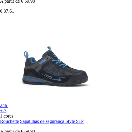
A partir de
€ 59,90
€ 37,61
24h
+-3
1 cores
Rouchette
Sapatilhas de segurança Style S1P
A partir de
€ 69,90