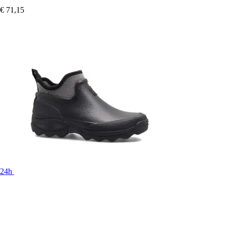
€ 71,15
24h