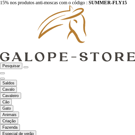
15% nos produtos anti-moscas com o código :
SUMMER-FLY15
Pesquisar
Saldos
Cavalo
Cavaleiro
Cão
Gato
Animais
Criação
Fazenda
Especial de verão