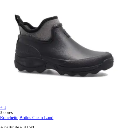
+-1
3 cores
Rouchette
Botins Clean Land
A partir de
€ 42,90