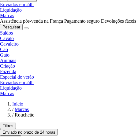
Enviados em 24h
Liquidação
Marcas
Assistência pós-venda na França
Pagamento seguro
Devoluções fáceis
Pesquisar
Saldos
Cavalo
Cavaleiro
Cão
Gato
Animais
Criação
Fazenda
Especial de verão
Enviados em 24h
Liquidação
Marcas
Início
/
Marcas
/
Rouchette
Filtros
Enviado no prazo de 24 horas