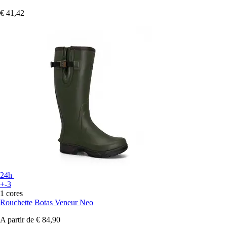
€ 41,42
24h
+-3
1 cores
Rouchette
Botas Veneur Neo
A partir de
€ 84,90