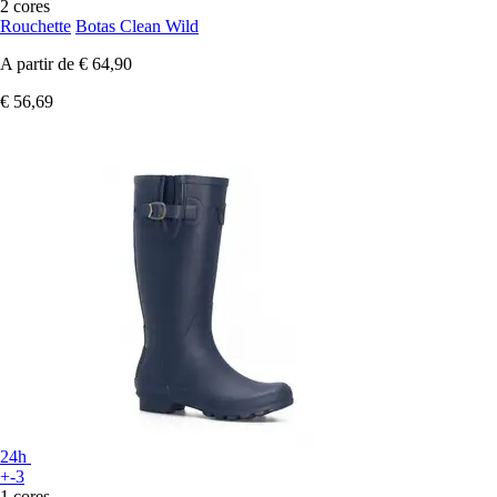
2 cores
Rouchette
Botas Clean Wild
A partir de
€ 64,90
€ 56,69
24h
+-3
1 cores