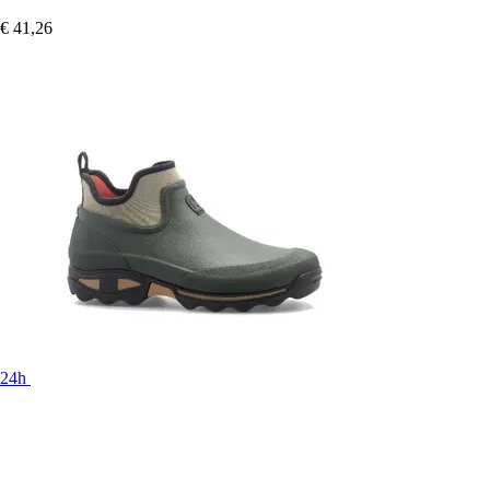
€ 41,26
24h