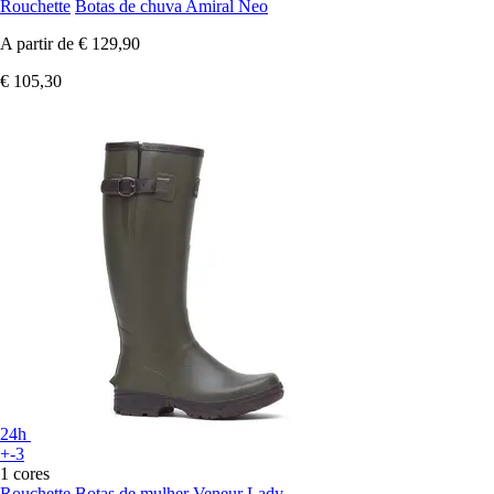
Rouchette
Botas de chuva Amiral Neo
A partir de
€ 129,90
€ 105,30
24h
+-3
1 cores
Rouchette
Botas de mulher Veneur Lady