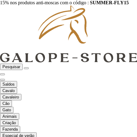
15% nos produtos anti-moscas com o código :
SUMMER-FLY15
Pesquisar
Saldos
Cavalo
Cavaleiro
Cão
Gato
Animais
Criação
Fazenda
Especial de verão