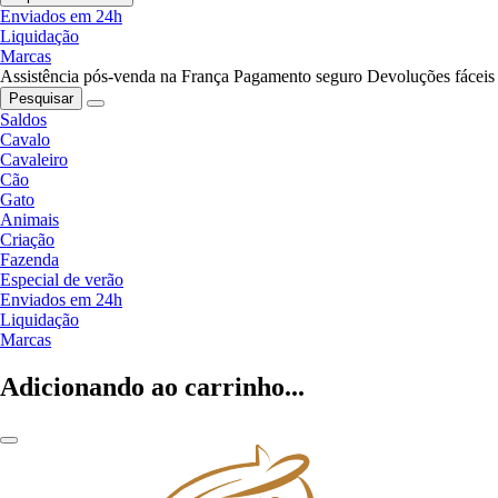
Enviados em 24h
Liquidação
Marcas
Assistência pós-venda na França
Pagamento seguro
Devoluções fáceis
Pesquisar
Saldos
Cavalo
Cavaleiro
Cão
Gato
Animais
Criação
Fazenda
Especial de verão
Enviados em 24h
Liquidação
Marcas
Adicionando ao carrinho...