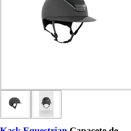
Kask Equestrian
Capacete de