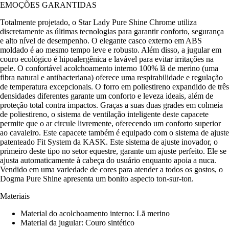
EMOÇÕES GARANTIDAS
Totalmente projetado, o Star Lady Pure Shine Chrome utiliza
discretamente as últimas tecnologias para garantir conforto, segurança
e alto nível de desempenho. O elegante casco externo em ABS
moldado é ao mesmo tempo leve e robusto. Além disso, a jugular em
couro ecológico é hipoalergênica e lavável para evitar irritações na
pele. O confortável acolchoamento interno 100% lã de merino (uma
fibra natural e antibacteriana) oferece uma respirabilidade e regulação
de temperatura excepcionais. O forro em poliestireno expandido de três
densidades diferentes garante um conforto e leveza ideais, além de
proteção total contra impactos. Graças a suas duas grades em colmeia
de poliestireno, o sistema de ventilação inteligente deste capacete
permite que o ar circule livremente, oferecendo um conforto superior
ao cavaleiro. Este capacete também é equipado com o sistema de ajuste
patenteado Fit System da KASK. Este sistema de ajuste inovador, o
primeiro deste tipo no setor equestre, garante um ajuste perfeito. Ele se
ajusta automaticamente à cabeça do usuário enquanto apoia a nuca.
Vendido em uma variedade de cores para atender a todos os gostos, o
Dogma Pure Shine apresenta um bonito aspecto ton-sur-ton.
Materiais
Material do acolchoamento interno: Lã merino
Material da jugular: Couro sintético