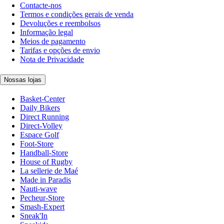
Contacte-nos
Termos e condições gerais de venda
Devoluções e reembolsos
Informação legal
Meios de pagamento
Tarifas e opções de envio
Nota de Privacidade
Nossas lojas
Basket-Center
Daily Bikers
Direct Running
Direct-Volley
Espace Golf
Foot-Store
Handball-Store
House of Rugby
La sellerie de Maé
Made in Paradis
Nauti-wave
Pecheur-Store
Smash-Expert
Sneak'In