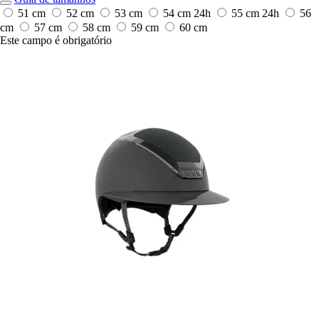
51 cm
52 cm
53 cm
54 cm
24h
55 cm
24h
56
cm
57 cm
58 cm
59 cm
60 cm
Este campo é obrigatório