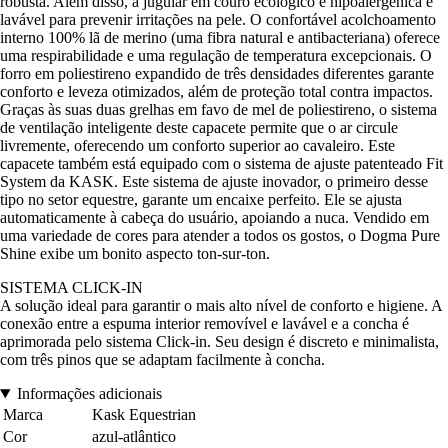
robusta. Além disso, a jugular em couro ecológico é hipoalergênica e
lavável para prevenir irritações na pele. O confortável acolchoamento
interno 100% lã de merino (uma fibra natural e antibacteriana) oferece
uma respirabilidade e uma regulação de temperatura excepcionais. O
forro em poliestireno expandido de três densidades diferentes garante
conforto e leveza otimizados, além de proteção total contra impactos.
Graças às suas duas grelhas em favo de mel de poliestireno, o sistema
de ventilação inteligente deste capacete permite que o ar circule
livremente, oferecendo um conforto superior ao cavaleiro. Este
capacete também está equipado com o sistema de ajuste patenteado Fit
System da KASK. Este sistema de ajuste inovador, o primeiro desse
tipo no setor equestre, garante um encaixe perfeito. Ele se ajusta
automaticamente à cabeça do usuário, apoiando a nuca. Vendido em
uma variedade de cores para atender a todos os gostos, o Dogma Pure
Shine exibe um bonito aspecto ton-sur-ton.
SISTEMA CLICK-IN
A solução ideal para garantir o mais alto nível de conforto e higiene. A
conexão entre a espuma interior removível e lavável e a concha é
aprimorada pelo sistema Click-in. Seu design é discreto e minimalista,
com três pinos que se adaptam facilmente à concha.
Informações adicionais
Marca
Kask Equestrian
Cor
azul-atlântico