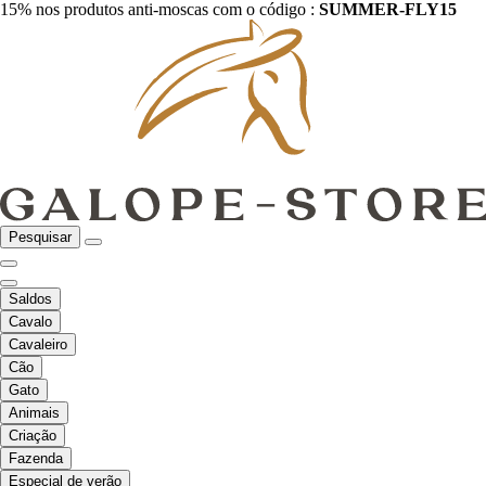
15% nos produtos anti-moscas com o código :
SUMMER-FLY15
Pesquisar
Saldos
Cavalo
Cavaleiro
Cão
Gato
Animais
Criação
Fazenda
Especial de verão