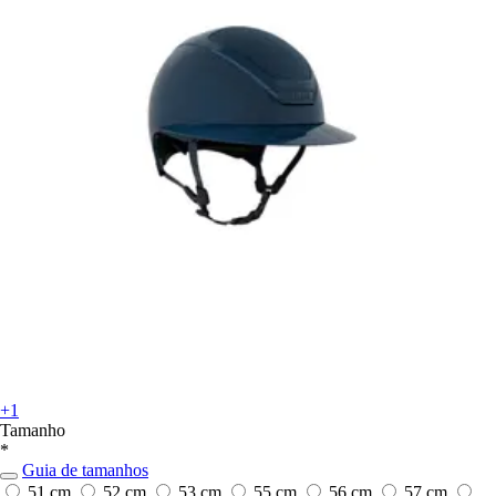
+1
Tamanho
*
Guia de tamanhos
51 cm
52 cm
53 cm
55 cm
56 cm
57 cm