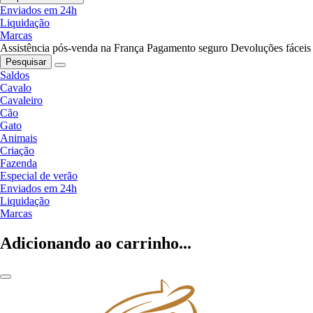
Enviados em 24h
Liquidação
Marcas
Assistência pós-venda na França
Pagamento seguro
Devoluções fáceis
Pesquisar
Saldos
Cavalo
Cavaleiro
Cão
Gato
Animais
Criação
Fazenda
Especial de verão
Enviados em 24h
Liquidação
Marcas
Adicionando ao carrinho...