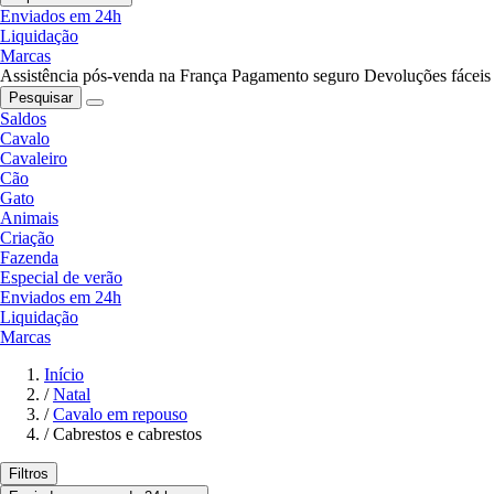
Enviados em 24h
Liquidação
Marcas
Assistência pós-venda na França
Pagamento seguro
Devoluções fáceis
Pesquisar
Saldos
Cavalo
Cavaleiro
Cão
Gato
Animais
Criação
Fazenda
Especial de verão
Enviados em 24h
Liquidação
Marcas
Início
/
Natal
/
Cavalo em repouso
/
Cabrestos e cabrestos
Filtros