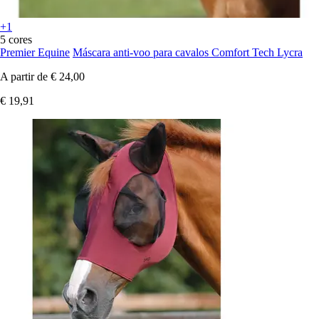
+1
5 cores
Premier Equine
Máscara anti-voo para cavalos Comfort Tech Lycra
A partir de
€ 24,00
€ 19,91