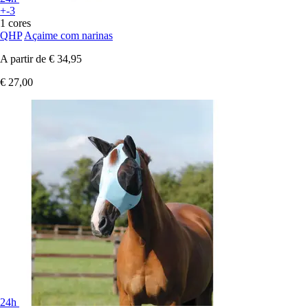
+-3
1 cores
QHP
Açaime com narinas
A partir de
€ 34,95
€ 27,00
24h