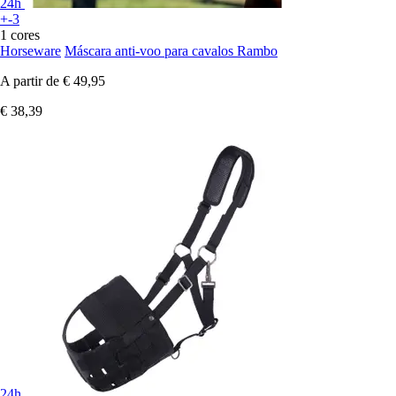
24h
+-3
1 cores
Horseware
Máscara anti-voo para cavalos Rambo
A partir de
€ 49,95
€ 38,39
24h