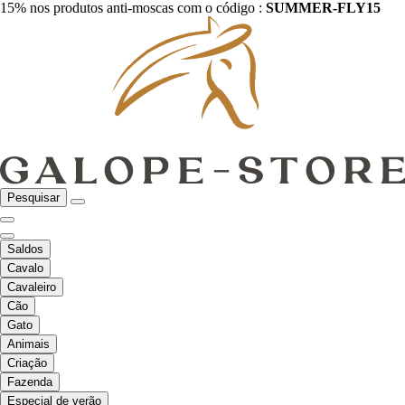
15% nos produtos anti-moscas com o código :
SUMMER-FLY15
Pesquisar
Saldos
Cavalo
Cavaleiro
Cão
Gato
Animais
Criação
Fazenda
Especial de verão