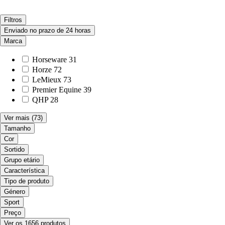
Filtros
Enviado no prazo de 24 horas
Marca
Horseware
31
Horze
72
LeMieux
73
Premier Equine
39
QHP
28
Ver mais
(73)
Tamanho
Cor
Sortido
Grupo etário
Característica
Tipo de produto
Género
Sport
Preço
Ver os 1656 produtos