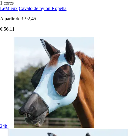
1 cores
LeMieux
Cavalo de nylon Ropella
A partir de
€ 92,45
€ 56,11
24h