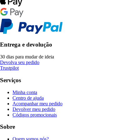
Entrega e devolução
30 dias para mudar de ideia
Devolva seu pedido
Trustpilot
Serviços
Minha conta
Centro de ajuda
Acompanhar meu pedido
Devolver meu pedido
Códigos promocionais
Sobre
Quem somos nós?