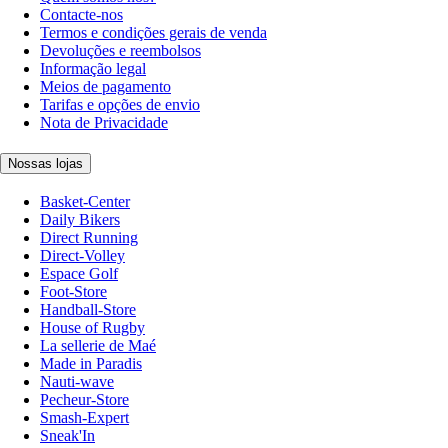
Contacte-nos
Termos e condições gerais de venda
Devoluções e reembolsos
Informação legal
Meios de pagamento
Tarifas e opções de envio
Nota de Privacidade
Nossas lojas
Basket-Center
Daily Bikers
Direct Running
Direct-Volley
Espace Golf
Foot-Store
Handball-Store
House of Rugby
La sellerie de Maé
Made in Paradis
Nauti-wave
Pecheur-Store
Smash-Expert
Sneak'In