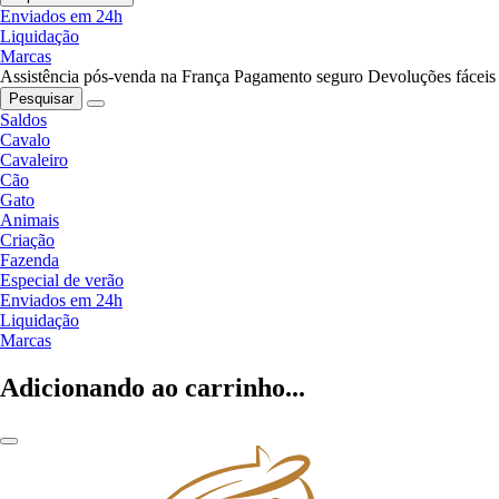
Enviados em 24h
Liquidação
Marcas
Assistência pós-venda na França
Pagamento seguro
Devoluções fáceis
Pesquisar
Saldos
Cavalo
Cavaleiro
Cão
Gato
Animais
Criação
Fazenda
Especial de verão
Enviados em 24h
Liquidação
Marcas
Adicionando ao carrinho...