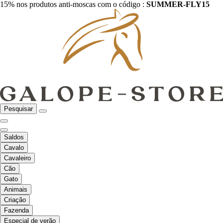
15% nos produtos anti-moscas com o código :
SUMMER-FLY15
Pesquisar
Saldos
Cavalo
Cavaleiro
Cão
Gato
Animais
Criação
Fazenda
Especial de verão