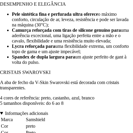
DESEMPENHO E ELEGÂNCIA
Pele sintética fina e perfurada ultra oferece
o máximo
conforto, circulação de ar, leveza, resistência e pode ser lavada
na máquina (30°C);
Camurça reforçada com tiras de silicone genuíno para
uma
aderência excecional, uma ligação perfeita entre a mão e o
cavalo, flexibilidade e uma resistência muito elevada;
Lycra reforçada para
uma flexibilidade extrema, um conforto
topo de gama e um ajuste impecável;
Spandex de dupla largura para
um ajuste perfeito de gant à
volta do pulso.
CRISTAIS SWAROVSKI
A aba de fecho da V-Skin Swarovski está decorada com cristais
transparentes.
4 cores de referência: preto, castanho, azul, branco
5 tamanhos disponíveis: do 6 ao 8
Informações adicionais
Marca
Samshield
Cor
preto
Cor
Preto