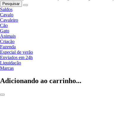
Pesquisar
Saldos
Cavalo
Cavaleiro
Cão
Gato
Animais
Criação
Fazenda
Especial de verão
Enviados em 24h
Liquidação
Marcas
Adicionando ao carrinho...