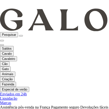
Pesquisar
Saldos
Cavalo
Cavaleiro
Cão
Gato
Animais
Criação
Fazenda
Especial de verão
Enviados em 24h
Liquidação
Marcas
Assistência pós-venda na França
Pagamento seguro
Devoluções fáceis