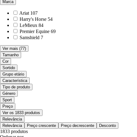
Marca
Ariat
107
Harry's Horse
54
LeMieux
84
Premier Equine
69
Samshield
7
Ver mais
(77)
Tamanho
Cor
Sortido
Grupo etário
Característica
Tipo de produto
Género
Sport
Preço
Ver os 1833 produtos
Relevância
Relevância
Preço crescente
Preço decrescente
Desconto
1833 produtos
Ordenar por