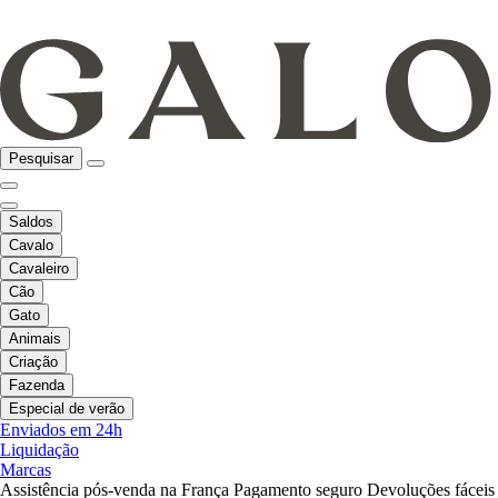
Pesquisar
Saldos
Cavalo
Cavaleiro
Cão
Gato
Animais
Criação
Fazenda
Especial de verão
Enviados em 24h
Liquidação
Marcas
Assistência pós-venda na França
Pagamento seguro
Devoluções fáceis