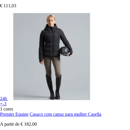
€ 111,03
24h
+-3
1 cores
Premier Equine
Casaco com capuz para mulher Casella
A partir de
€ 182,00