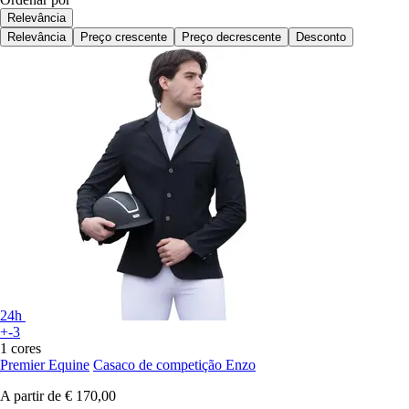
Relevância
Relevância
Preço crescente
Preço decrescente
Desconto
24h
+-3
1 cores
Premier Equine
Casaco de competição Enzo
A partir de
€ 170,00