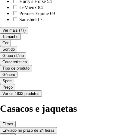
Harry's Horse
54
LeMieux
84
Premier Equine
69
Samshield
7
Ver mais
(77)
Tamanho
Cor
Sortido
Grupo etário
Característica
Tipo de produto
Género
Sport
Preço
Ver os 1833 produtos
Casacos e jaquetas
Filtros
Enviado no prazo de 24 horas