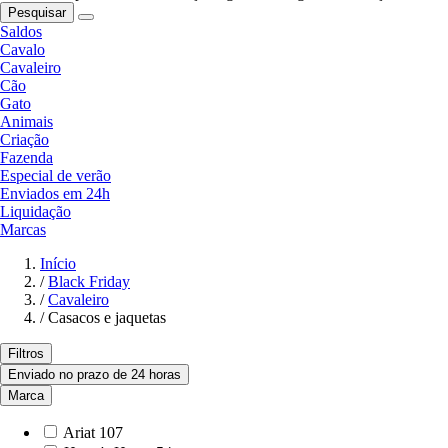
Pesquisar
Saldos
Cavalo
Cavaleiro
Cão
Gato
Animais
Criação
Fazenda
Especial de verão
Enviados em 24h
Liquidação
Marcas
Início
/
Black Friday
/
Cavaleiro
/
Casacos e jaquetas
Filtros
Enviado no prazo de 24 horas
Marca
Ariat
107