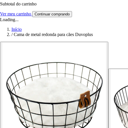
Subtotal do carrinho
Ver meu carrinho
Continuar comprando
Loading...
Início
/
Cama de metal redonda para cães Duvoplus