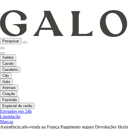
Pesquisar
Saldos
Cavalo
Cavaleiro
Cão
Gato
Animais
Criação
Fazenda
Especial de verão
Enviados em 24h
Liquidação
Marcas
Assistência pós-venda na França
Pagamento seguro
Devoluções fáceis