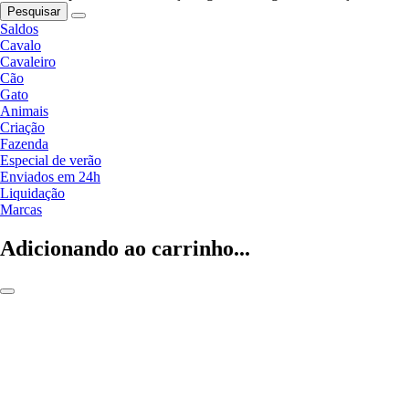
Pesquisar
Saldos
Cavalo
Cavaleiro
Cão
Gato
Animais
Criação
Fazenda
Especial de verão
Enviados em 24h
Liquidação
Marcas
Adicionando ao carrinho...