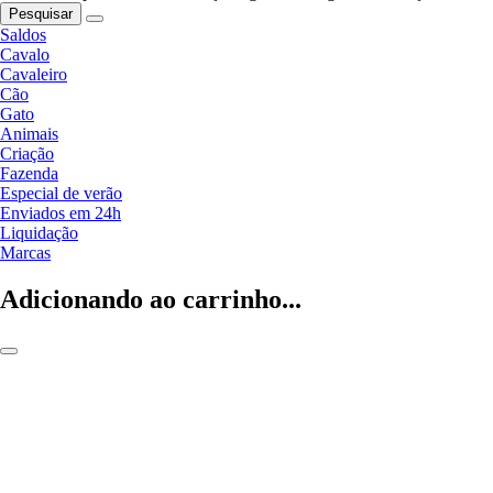
Pesquisar
Saldos
Cavalo
Cavaleiro
Cão
Gato
Animais
Criação
Fazenda
Especial de verão
Enviados em 24h
Liquidação
Marcas
Adicionando ao carrinho...