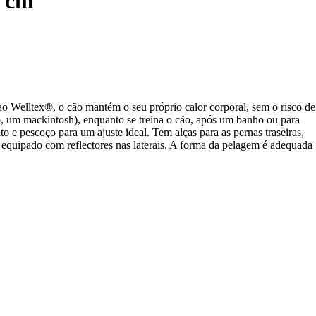
3 cm
ao Welltex®, o cão mantém o seu próprio calor corporal, sem o risco de
o, um mackintosh), enquanto se treina o cão, após um banho ou para
o e pescoço para um ajuste ideal. Tem alças para as pernas traseiras,
 equipado com reflectores nas laterais. A forma da pelagem é adequada