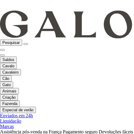
Pesquisar
Saldos
Cavalo
Cavaleiro
Cão
Gato
Animais
Criação
Fazenda
Especial de verão
Enviados em 24h
Liquidação
Marcas
Assistência pós-venda na França
Pagamento seguro
Devoluções fáceis