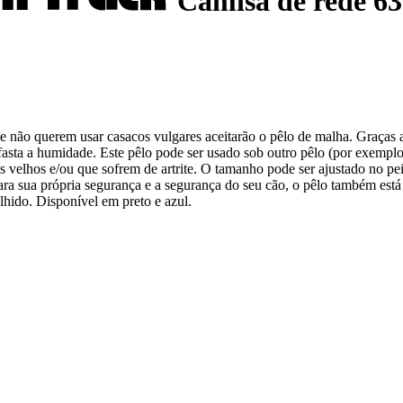
Camisa de rede 6
ue não querem usar casacos vulgares aceitarão o pêlo de malha. Graças 
afasta a humidade. Este pêlo pode ser usado sob outro pêlo (por exempl
 velhos e/ou que sofrem de artrite. O tamanho pode ser ajustado no peit
ara sua própria segurança e a segurança do seu cão, o pêlo também está
hido. Disponível em preto e azul.