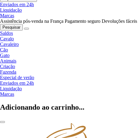
Enviados em 24h
Liquidação
Marcas
Assistência pós-venda na França
Pagamento seguro
Devoluções fáceis
Pesquisar
Saldos
Cavalo
Cavaleiro
Cão
Gato
Animais
Criação
Fazenda
Especial de verão
Enviados em 24h
Liquidação
Marcas
Adicionando ao carrinho...