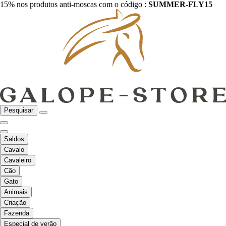
15% nos produtos anti-moscas com o código :
SUMMER-FLY15
Pesquisar
Saldos
Cavalo
Cavaleiro
Cão
Gato
Animais
Criação
Fazenda
Especial de verão