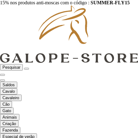
15% nos produtos anti-moscas com o código :
SUMMER-FLY15
Pesquisar
Saldos
Cavalo
Cavaleiro
Cão
Gato
Animais
Criação
Fazenda
Especial de verão