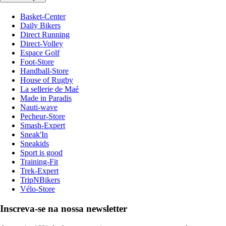
Basket-Center
Daily Bikers
Direct Running
Direct-Volley
Espace Golf
Foot-Store
Handball-Store
House of Rugby
La sellerie de Maé
Made in Paradis
Nauti-wave
Pecheur-Store
Smash-Expert
Sneak'In
Sneakids
Sport is good
Training-Fit
Trek-Expert
TripNBikers
Vélo-Store
Inscreva-se na nossa newsletter