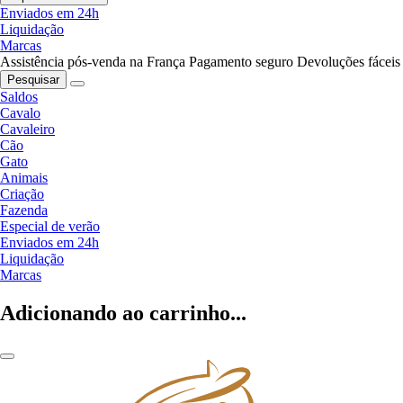
Enviados em 24h
Liquidação
Marcas
Assistência pós-venda na França
Pagamento seguro
Devoluções fáceis
Pesquisar
Saldos
Cavalo
Cavaleiro
Cão
Gato
Animais
Criação
Fazenda
Especial de verão
Enviados em 24h
Liquidação
Marcas
Adicionando ao carrinho...