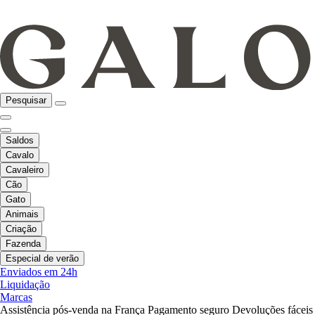
Pesquisar
Saldos
Cavalo
Cavaleiro
Cão
Gato
Animais
Criação
Fazenda
Especial de verão
Enviados em 24h
Liquidação
Marcas
Assistência pós-venda na França
Pagamento seguro
Devoluções fáceis