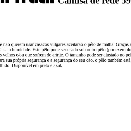
Camisa de rede 5
ue não querem usar casacos vulgares aceitarão o pêlo de malha. Graças 
afasta a humidade. Este pêlo pode ser usado sob outro pêlo (por exempl
 velhos e/ou que sofrem de artrite. O tamanho pode ser ajustado no peit
ara sua própria segurança e a segurança do seu cão, o pêlo também está
hido. Disponível em preto e azul.