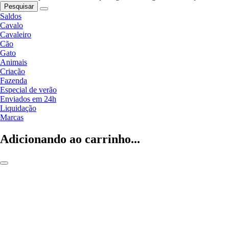
Pesquisar
Saldos
Cavalo
Cavaleiro
Cão
Gato
Animais
Criação
Fazenda
Especial de verão
Enviados em 24h
Liquidação
Marcas
Adicionando ao carrinho...