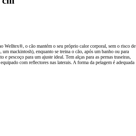
9 cm
ao Welltex®, o cão mantém o seu próprio calor corporal, sem o risco de
o, um mackintosh), enquanto se treina o cão, após um banho ou para
o e pescoço para um ajuste ideal. Tem alças para as pernas traseiras,
 equipado com reflectores nas laterais. A forma da pelagem é adequada